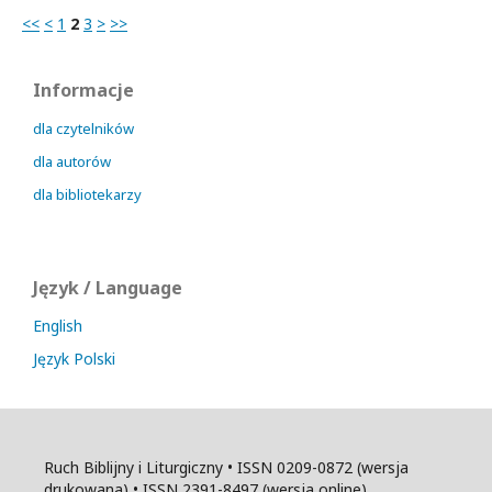
<<
<
1
2
3
>
>>
Informacje
dla czytelników
dla autorów
dla bibliotekarzy
Język / Language
English
Język Polski
Ruch Biblijny i Liturgiczny • ISSN 0209-0872 (wersja
drukowana) • ISSN 2391-8497 (wersja online)