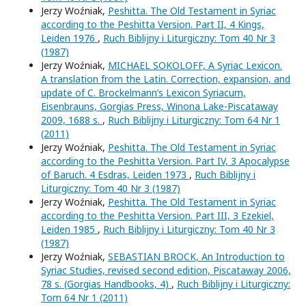
Jerzy Woźniak,
Peshitta. The Old Testament in Syriac
according to the Peshitta Version. Part II, 4 Kings,
Leiden 1976
,
Ruch Biblijny i Liturgiczny: Tom 40 Nr 3
(1987)
Jerzy Woźniak,
MICHAEL SOKOLOFF, A Syriac Lexicon.
A translation from the Latin. Correction, expansion, and
update of C. Brockelmann’s Lexicon Syriacum,
Eisenbrauns, Gorgias Press, Winona Lake-Piscataway
2009, 1688 s.
,
Ruch Biblijny i Liturgiczny: Tom 64 Nr 1
(2011)
Jerzy Woźniak,
Peshitta. The Old Testament in Syriac
according to the Peshitta Version. Part IV, 3 Apocalypse
of Baruch. 4 Esdras, Leiden 1973
,
Ruch Biblijny i
Liturgiczny: Tom 40 Nr 3 (1987)
Jerzy Woźniak,
Peshitta. The Old Testament in Syriac
according to the Peshitta Version. Part III, 3 Ezekiel,
Leiden 1985
,
Ruch Biblijny i Liturgiczny: Tom 40 Nr 3
(1987)
Jerzy Woźniak,
SEBASTIAN BROCK, An Introduction to
Syriac Studies, revised second edition, Piscataway 2006,
78 s. (Gorgias Handbooks, 4)
,
Ruch Biblijny i Liturgiczny:
Tom 64 Nr 1 (2011)