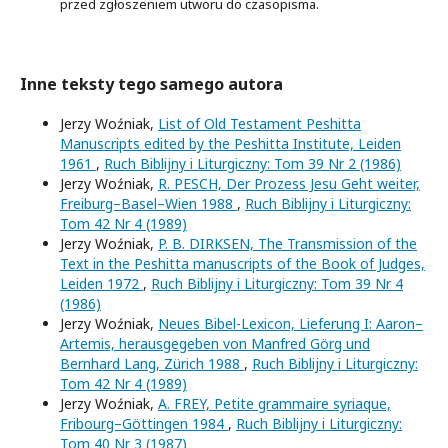
przed zgłoszeniem utworu do czasopisma.
Inne teksty tego samego autora
Jerzy Woźniak,
List of Old Testament Peshitta
Manuscripts edited by the Peshitta Institute, Leiden
1961
,
Ruch Biblijny i Liturgiczny: Tom 39 Nr 2 (1986)
Jerzy Woźniak,
R. PESCH, Der Prozess Jesu Geht weiter,
Freiburg–Basel–Wien 1988
,
Ruch Biblijny i Liturgiczny:
Tom 42 Nr 4 (1989)
Jerzy Woźniak,
P. B. DIRKSEN, The Transmission of the
Text in the Peshitta manuscripts of the Book of Judges,
Leiden 1972
,
Ruch Biblijny i Liturgiczny: Tom 39 Nr 4
(1986)
Jerzy Woźniak,
Neues Bibel-Lexicon, Lieferung I: Aaron–
Artemis, herausgegeben von Manfred Görg und
Bernhard Lang, Zürich 1988
,
Ruch Biblijny i Liturgiczny:
Tom 42 Nr 4 (1989)
Jerzy Woźniak,
A. FREY, Petite grammaire syriaque,
Fribourg–Göttingen 1984
,
Ruch Biblijny i Liturgiczny:
Tom 40 Nr 3 (1987)