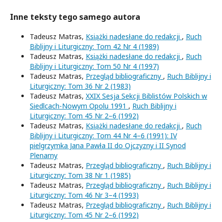
Inne teksty tego samego autora
Tadeusz Matras,
Książki nadesłane do redakcji
,
Ruch
Biblijny i Liturgiczny: Tom 42 Nr 4 (1989)
Tadeusz Matras,
Książki nadesłane do redakcji
,
Ruch
Biblijny i Liturgiczny: Tom 50 Nr 4 (1997)
Tadeusz Matras,
Przegląd bibliograficzny
,
Ruch Biblijny i
Liturgiczny: Tom 36 Nr 2 (1983)
Tadeusz Matras,
XXIX Sesja Sekcji Biblistów Polskich w
Siedlcach-Nowym Opolu 1991
,
Ruch Biblijny i
Liturgiczny: Tom 45 Nr 2–6 (1992)
Tadeusz Matras,
Książki nadesłane do redakcji
,
Ruch
Biblijny i Liturgiczny: Tom 44 Nr 4–6 (1991): IV
pielgrzymka Jana Pawła II do Ojczyzny i II Synod
Plenarny
Tadeusz Matras,
Przegląd bibliograficzny
,
Ruch Biblijny i
Liturgiczny: Tom 38 Nr 1 (1985)
Tadeusz Matras,
Przegląd bibliograficzny
,
Ruch Biblijny i
Liturgiczny: Tom 46 Nr 3–4 (1993)
Tadeusz Matras,
Przegląd bibliograficzny
,
Ruch Biblijny i
Liturgiczny: Tom 45 Nr 2–6 (1992)