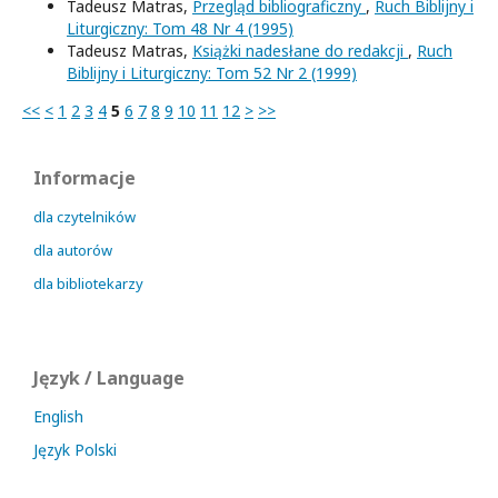
Tadeusz Matras,
Przegląd bibliograficzny
,
Ruch Biblijny i
Liturgiczny: Tom 48 Nr 4 (1995)
Tadeusz Matras,
Książki nadesłane do redakcji
,
Ruch
Biblijny i Liturgiczny: Tom 52 Nr 2 (1999)
<<
<
1
2
3
4
5
6
7
8
9
10
11
12
>
>>
Informacje
dla czytelników
dla autorów
dla bibliotekarzy
Język / Language
English
Język Polski