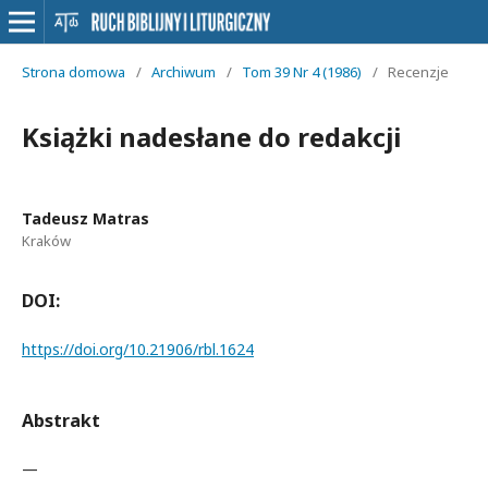
Strona domowa
/
Archiwum
/
Tom 39 Nr 4 (1986)
/
Recenzje
Książki nadesłane do redakcji
Tadeusz Matras
Kraków
DOI:
https://doi.org/10.21906/rbl.1624
Abstrakt
—