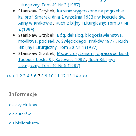
Liturgiczny: Tom 40 Nr 3 (1987)
Stanisław Grzybek,
Kazanie wygłoszone na pogrzebie
ks. prof. Smereki dnia 2 września 1983 r. w kościele św.
Anny w Krakowie
,
Ruch Biblijny i Liturgiczny: Tom 37 Nr
2 (1984)
Stanisław Grzybek,
Bóg, dekalog, błogosławieństwa,
modlitwa, pod red. A. Święcickiego, Kraków 1977
,
Ruch
Biblijny i Liturgiczny: Tom 30 Nr 4 (1977)
Stanisław Grzybek,
Mszał z czytaniami, opracował ks. dr
Tadeusz Loska SI, Katowice 1987
,
Ruch Biblijny i
Liturgiczny: Tom 40 Nr 5 (1987)
<<
<
1
2
3
4
5
6
7
8
9
10
11
12
13
14
>
>>
Informacje
dla czytelników
dla autorów
dla bibliotekarzy