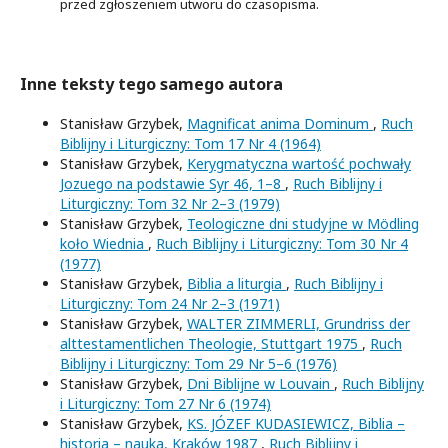
przed zgłoszeniem utworu do czasopisma.
Inne teksty tego samego autora
Stanisław Grzybek,
Magnificat anima Dominum
,
Ruch
Biblijny i Liturgiczny: Tom 17 Nr 4 (1964)
Stanisław Grzybek,
Kerygmatyczna wartość pochwały
Jozuego na podstawie Syr 46, 1–8
,
Ruch Biblijny i
Liturgiczny: Tom 32 Nr 2–3 (1979)
Stanisław Grzybek,
Teologiczne dni studyjne w Mödling
koło Wiednia
,
Ruch Biblijny i Liturgiczny: Tom 30 Nr 4
(1977)
Stanisław Grzybek,
Biblia a liturgia
,
Ruch Biblijny i
Liturgiczny: Tom 24 Nr 2–3 (1971)
Stanisław Grzybek,
WALTER ZIMMERLI, Grundriss der
alttestamentlichen Theologie, Stuttgart 1975
,
Ruch
Biblijny i Liturgiczny: Tom 29 Nr 5–6 (1976)
Stanisław Grzybek,
Dni Biblijne w Louvain
,
Ruch Biblijny
i Liturgiczny: Tom 27 Nr 6 (1974)
Stanisław Grzybek,
KS. JÓZEF KUDASIEWICZ, Biblia –
historia – nauka, Kraków 1987
,
Ruch Biblijny i