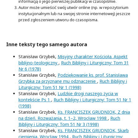
informacją o jego pierwszej publikacji w czasopiśmie.
Autor może umieścić swój utwór online (np. w repozytorium
instytucjonalnym lub na swojej stronie internetowej) jeszcze
przed zgłoszeniem utworu do czasopisma.
Inne teksty tego samego autora
Stanisław Grzybek,
Misyjny charakter Kościoła. Aspekt
biblijno-teologiczny
,
Ruch Biblijny i Liturgiczny: Tom 31
Nr 6 (1978)
Stanisław Grzybek,
Podziękowanie ks. prof. Stanisława
Grzybka za przyznane mu odznaczenie
,
Ruch Biblijny i
Liturgiczny: Tom 51 Nr 1 (1998)
Stanisław Grzybek,
Ludzkie drogi naszego życia w
kontekście Ps 1
,
Ruch Biblijny i Liturgiczny: Tom 51 Nr 1
(1998)
Stanisław Grzybek,
Ks. FRANCISZEK GRUDNIOK, Z dnia
na dzień. Rozważania, t. 1–2, Wrocław 1998
,
Ruch
Biblijny i Liturgiczny: Tom 51 Nr 3 (1998)
Stanisław Grzybek,
Ks. FRANCISZEK GRUDNIOK, Skarb
cierpienia, Wrocław 1994
,
Ruch Biblijny i Liturgiczny: