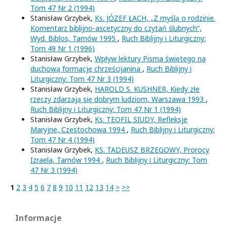
Tom 47 Nr 2 (1994)
Stanisław Grzybek,
Ks. JÓZEF ŁACH, „Z myślą o rodzinie.
Komentarz biblijno-ascetyczny do czytań ślubnych”,
Wyd. Biblos, Tarnów 1995
,
Ruch Biblijny i Liturgiczny:
Tom 49 Nr 1 (1996)
Stanisław Grzybek,
Wpływ lektury Pisma świętego na
duchową formację chrześcijanina
,
Ruch Biblijny i
Liturgiczny: Tom 47 Nr 3 (1994)
Stanisław Grzybek,
HAROLD S. KUSHNER, Kiedy złe
rzeczy zdarzają się dobrym ludziom, Warszawa 1993
,
Ruch Biblijny i Liturgiczny: Tom 47 Nr 1 (1994)
Stanisław Grzybek,
Ks. TEOFIL SIUDY, Refleksje
Maryjne, Częstochowa 1994
,
Ruch Biblijny i Liturgiczny:
Tom 47 Nr 4 (1994)
Stanisław Grzybek,
KS. TADEUSZ BRZEGOWY, Prorocy
Izraela, Tarnów 1994
,
Ruch Biblijny i Liturgiczny: Tom
47 Nr 3 (1994)
1
2
3
4
5
6
7
8
9
10
11
12
13
14
>
>>
Informacje