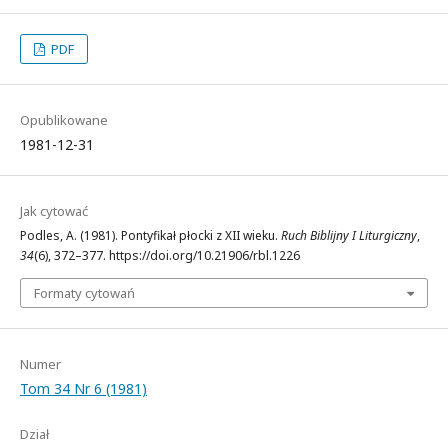
PDF
Opublikowane
1981-12-31
Jak cytować
Podles, A. (1981). Pontyfikał płocki z XII wieku.
Ruch Biblijny I Liturgiczny
,
34
(6), 372–377. https://doi.org/10.21906/rbl.1226
Formaty cytowań
Numer
Tom 34 Nr 6 (1981)
Dział