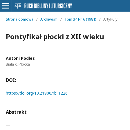
Strona domowa
/
Archiwum
/
Tom 34 Nr 6 (1981)
/
Artykuły
Pontyfikał płocki z XII wieku
Antoni Podles
Biała k. Płocka
DOI:
https://doi.org/10.21906/rbl.1226
Abstrakt
—