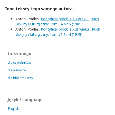
Inne teksty tego samego autora
Antoni Podles,
Pontyfikał płocki z XII wieku
,
Ruch
Biblijny i Liturgiczny: Tom 34 Nr 6 (1981)
Antoni Podleś,
Pontyfikał płocki z XIII wieku
,
Ruch
Biblijny i Liturgiczny: Tom 31 Nr 4 (1978)
Informacje
dla czytelników
dla autorów
dla bibliotekarzy
Język / Language
English