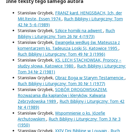
Inne teksty tego samego autora
Stanisław Grzybek,
FRANZ kard. HENGSBACH, Ich, der
Mit.lteste, Essen 1974
,
Ruch Biblijny i Liturgiczny: Tom
42 Nr 5–6 (1989)
Stanisław Grzybek,
Szkice homilii na adwent
,
Ruch
Biblijny i Liturgiczny: Tom 26 Nr 4 (1973)
Stanisław Grzybek,
Ewangelia według św. Mateusza z
komentarzem ks. Tadeusza Loski SJ, Katowice 1995
,
Ruch Biblijny i Liturgiczny: Tom 49 Nr 3 (1996)
Stanisław Grzybek,
KS. LECH STACHOWIAK, Prorocy –
słudzy słowa, Katowice 1980
,
Ruch Biblijny i Liturgiczny:
Tom 34 Nr 2 (1981)
Stanisław Grzybek,
Obraz Boga w Starym Testamencie
,
Ruch Biblijny i Liturgiczny: Tom 30 Nr 1 (1977)
Stanisław Grzybek,
SOBÓR DROGOWSKAZEM.
Rozważania dla kapłanów i kleryków, Kalwaria
Zebrzydowska 1989
,
Ruch Biblijny i Liturgiczny: Tom 42
Nr 4 (1989)
Stanisław Grzybek,
Wspomnienie o ks. Józefie
Archutowskim
,
Ruch Biblijny i Liturgiczny: Tom 3 Nr 3
(1950)
Stanisław Grzybek,
XXIV Dni Biblijne w Louvain
,
Ruch