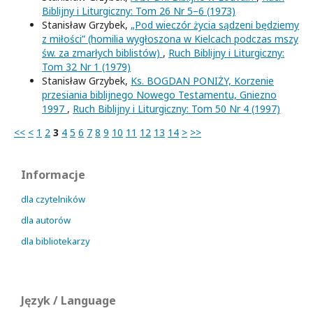
Biblijny i Liturgiczny: Tom 26 Nr 5–6 (1973)
Stanisław Grzybek,
„Pod wieczór życia sądzeni będziemy
z miłości” (homilia wygłoszona w Kielcach podczas mszy
św. za zmarłych biblistów)
,
Ruch Biblijny i Liturgiczny:
Tom 32 Nr 1 (1979)
Stanisław Grzybek,
Ks. BOGDAN PONIŻY, Korzenie
przesiania biblijnego Nowego Testamentu, Gniezno
1997
,
Ruch Biblijny i Liturgiczny: Tom 50 Nr 4 (1997)
<<
<
1
2
3
4
5
6
7
8
9
10
11
12
13
14
>
>>
Informacje
dla czytelników
dla autorów
dla bibliotekarzy
Język / Language