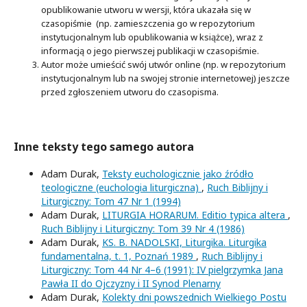
opublikowanie utworu w wersji, która ukazała się w
czasopiśmie (np. zamieszczenia go w repozytorium
instytucjonalnym lub opublikowania w książce), wraz z
informacją o jego pierwszej publikacji w czasopiśmie.
Autor może umieścić swój utwór online (np. w repozytorium
instytucjonalnym lub na swojej stronie internetowej) jeszcze
przed zgłoszeniem utworu do czasopisma.
Inne teksty tego samego autora
Adam Durak,
Teksty euchologicznie jako źródło
teologiczne (euchologia liturgiczna)
,
Ruch Biblijny i
Liturgiczny: Tom 47 Nr 1 (1994)
Adam Durak,
LITURGIA HORARUM. Editio typica altera
,
Ruch Biblijny i Liturgiczny: Tom 39 Nr 4 (1986)
Adam Durak,
KS. B. NADOLSKI, Liturgika. Liturgika
fundamentalna, t. 1, Poznań 1989
,
Ruch Biblijny i
Liturgiczny: Tom 44 Nr 4–6 (1991): IV pielgrzymka Jana
Pawła II do Ojczyzny i II Synod Plenarny
Adam Durak,
Kolekty dni powszednich Wielkiego Postu