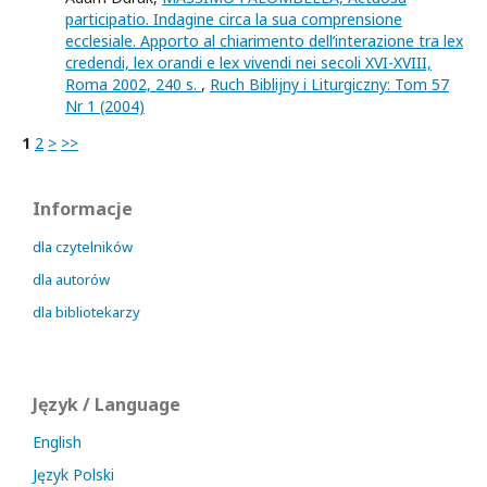
participatio. Indagine circa la sua comprensione
ecclesiale. Apporto al chiarimento dell’interazione tra lex
credendi, lex orandi e lex vivendi nei secoli XVI-XVIII,
Roma 2002, 240 s.
,
Ruch Biblijny i Liturgiczny: Tom 57
Nr 1 (2004)
1
2
>
>>
Informacje
dla czytelników
dla autorów
dla bibliotekarzy
Język / Language
English
Język Polski