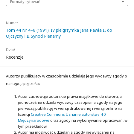
Formaty cytowań
Numer
Tom 44 Nr 4–6 (1991): IV pielgrzymka Jana Pawła II do
Ojczyzny i II Synod Plenarny
Dział
Recenzje
Autorzy publikujący w czasopiśmie udzielają jego wydawcy zgody o
następującej treści:
Autor zachowuje autorskie prawa majątkowe do utworu, a
jednocześnie udziela wydawcy czasopisma zgody na jego
pierwszą publikację w wersji drukowanej i wersji online na
licencji
Creative Commons Uznanie autorstwa 4.0
Międzynarodowe
oraz zgody na wykonywanie opracowań, w
tym przekładów.
Autor ma możliwość udzielania zgody niewyłącznej na