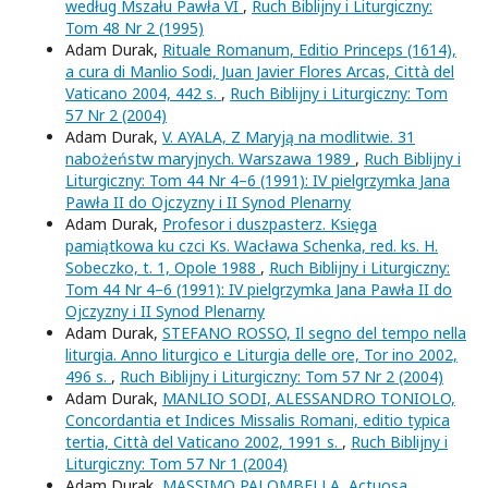
według Mszału Pawła VI
,
Ruch Biblijny i Liturgiczny:
Tom 48 Nr 2 (1995)
Adam Durak,
Rituale Romanum, Editio Princeps (1614),
a cura di Manlio Sodi, Juan Javier Flores Arcas, Città del
Vaticano 2004, 442 s.
,
Ruch Biblijny i Liturgiczny: Tom
57 Nr 2 (2004)
Adam Durak,
V. AYALA, Z Maryją na modlitwie. 31
nabożeństw maryjnych. Warszawa 1989
,
Ruch Biblijny i
Liturgiczny: Tom 44 Nr 4–6 (1991): IV pielgrzymka Jana
Pawła II do Ojczyzny i II Synod Plenarny
Adam Durak,
Profesor i duszpasterz. Księga
pamiątkowa ku czci Ks. Wacława Schenka, red. ks. H.
Sobeczko, t. 1, Opole 1988
,
Ruch Biblijny i Liturgiczny:
Tom 44 Nr 4–6 (1991): IV pielgrzymka Jana Pawła II do
Ojczyzny i II Synod Plenarny
Adam Durak,
STEFANO ROSSO, Il segno del tempo nella
liturgia. Anno liturgico e Liturgia delle ore, Tor ino 2002,
496 s.
,
Ruch Biblijny i Liturgiczny: Tom 57 Nr 2 (2004)
Adam Durak,
MANLIO SODI, ALESSANDRO TONIOLO,
Concordantia et Indices Missalis Romani, editio typica
tertia, Città del Vaticano 2002, 1991 s.
,
Ruch Biblijny i
Liturgiczny: Tom 57 Nr 1 (2004)
Adam Durak,
MASSIMO PALOMBELLA, Actuosa