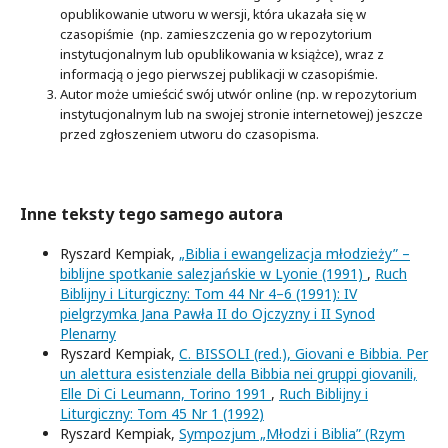
opublikowanie utworu w wersji, która ukazała się w
czasopiśmie (np. zamieszczenia go w repozytorium
instytucjonalnym lub opublikowania w książce), wraz z
informacją o jego pierwszej publikacji w czasopiśmie.
Autor może umieścić swój utwór online (np. w repozytorium
instytucjonalnym lub na swojej stronie internetowej) jeszcze
przed zgłoszeniem utworu do czasopisma.
Inne teksty tego samego autora
Ryszard Kempiak,
„Biblia i ewangelizacja młodzieży” –
biblijne spotkanie salezjańskie w Lyonie (1991)
,
Ruch
Biblijny i Liturgiczny: Tom 44 Nr 4–6 (1991): IV
pielgrzymka Jana Pawła II do Ojczyzny i II Synod
Plenarny
Ryszard Kempiak,
C. BISSOLI (red.), Giovani e Bibbia. Per
un alettura esistenziale della Bibbia nei gruppi giovanili,
Elle Di Ci Leumann, Torino 1991
,
Ruch Biblijny i
Liturgiczny: Tom 45 Nr 1 (1992)
Ryszard Kempiak,
Sympozjum „Młodzi i Biblia” (Rzym