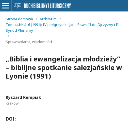
Strona domowa
/
Archiwum
/
Tom 44 Nr 4–6 (1991): IV pielgrzymka Jana Pawła II do Ojczyzny i II
Synod Plenarny
/
Sprawozdania, wiadomości
„Biblia i ewangelizacja młodzieży”
– biblijne spotkanie salezjańskie w
Lyonie (1991)
Ryszard Kempiak
Kraków
DOI: