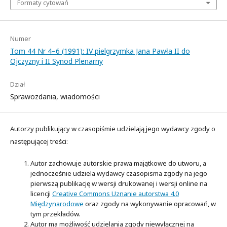
Formaty cytowań
Numer
Tom 44 Nr 4–6 (1991): IV pielgrzymka Jana Pawła II do
Ojczyzny i II Synod Plenarny
Dział
Sprawozdania, wiadomości
Autorzy publikujący w czasopiśmie udzielają jego wydawcy zgody o
następującej treści:
Autor zachowuje autorskie prawa majątkowe do utworu, a
jednocześnie udziela wydawcy czasopisma zgody na jego
pierwszą publikację w wersji drukowanej i wersji online na
licencji
Creative Commons Uznanie autorstwa 4.0
Międzynarodowe
oraz zgody na wykonywanie opracowań, w
tym przekładów.
Autor ma możliwość udzielania zgody niewyłącznej na