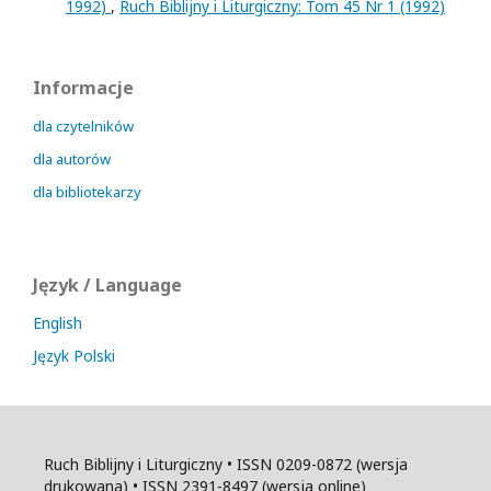
1992)
,
Ruch Biblijny i Liturgiczny: Tom 45 Nr 1 (1992)
Informacje
dla czytelników
dla autorów
dla bibliotekarzy
Język / Language
English
Język Polski
Ruch Biblijny i Liturgiczny • ISSN 0209-0872 (wersja
drukowana) • ISSN 2391-8497 (wersja online)