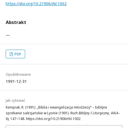
https://doi.org/10.21906/rbl.1002
Abstrakt
—
PDF
Opublikowane
1991-12-31
Jak cytować
Kempiak, R. (1991). „Biblia i ewangelizacja młodzieży” – biblijne
spotkanie salezjańskie w Lyonie (1991).
Ruch Biblijny I Liturgiczny
,
44
(4–
6), 147–148. https://doi.org/10.21906/rbl.1002