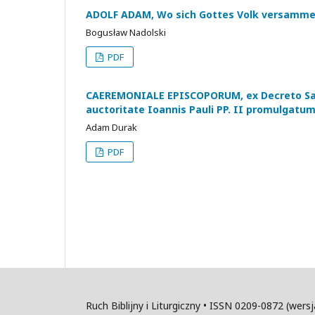
ADOLF ADAM, Wo sich Gottes Volk versammelt
Bogusław Nadolski
PDF
CAEREMONIALE EPISCOPORUM, ex Decreto Sacro
auctoritate Ioannis Pauli PP. II promulgatum,
Adam Durak
PDF
Ruch Biblijny i Liturgiczny • ISSN 0209-0872 (wer