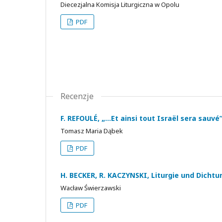
Diecezjalna Komisja Liturgiczna w Opolu
PDF
Recenzje
F. REFOULÉ, „…Et ainsi tout Israël sera sauvé”
Tomasz Maria Dąbek
PDF
H. BECKER, R. KACZYNSKI, Liturgie und Dichtun
Wacław Świerzawski
PDF