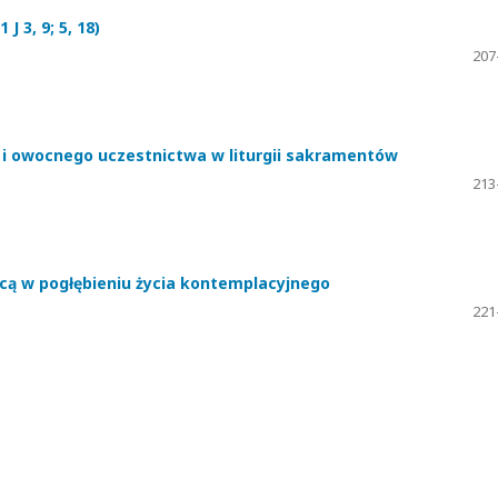
J 3, 9; 5, 18)
207
i owocnego uczestnictwa w liturgii sakramentów
213
cą w pogłębieniu życia kontemplacyjnego
221