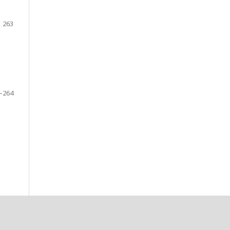
263
–264