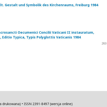
. Gestalt und Symbolik des Kirchenraums, Freiburg 1984
sancti Oecumenici Concilii Vaticani II instauratum,
 Editio Typica, Typis Polyglottis Vaticanis 1984
263
sja drukowana) • ISSN 2391-8497 (wersja online)