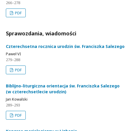
266–278
PDF
Sprawozdania, wiadomości
Czterechsetna rocznica urodzin św. Franciszka Salezego
Paweł VI
279–288
PDF
Biblijno-liturgiczna orientacja św. Franciszka Salezego
(w czterechsetlecie urodzin)
Jan Kowalski
289–293
PDF