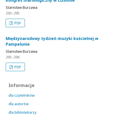
Kongres mariologiczny w Lizbonie
Stanisław Burzawa
293–295
PDF
Międzynarodowy tydzień muzyki kościelnej w
Pampelunie
Stanisław Burzawa
295–296
PDF
Informacje
dla czytelników
dla autorów
dla bibliotekarzy