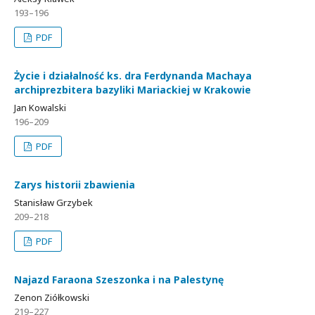
193–196
PDF
Życie i działalność ks. dra Ferdynanda Machaya
archiprezbitera bazyliki Mariackiej w Krakowie
Jan Kowalski
196–209
PDF
Zarys historii zbawienia
Stanisław Grzybek
209–218
PDF
Najazd Faraona Szeszonka i na Palestynę
Zenon Ziółkowski
219–227