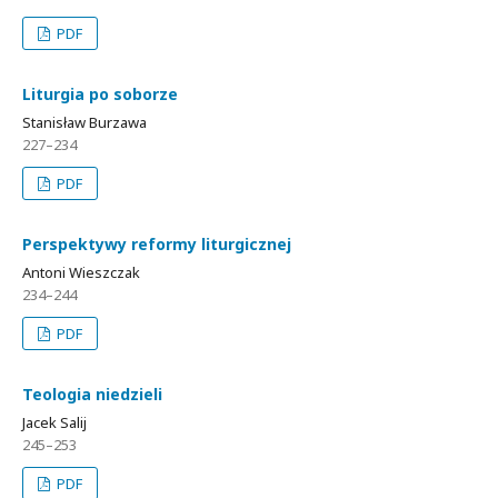
PDF
Liturgia po soborze
Stanisław Burzawa
227–234
PDF
Perspektywy reformy liturgicznej
Antoni Wieszczak
234–244
PDF
Teologia niedzieli
Jacek Salij
245–253
PDF