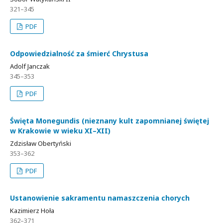
321–345
PDF
Odpowiedzialność za śmierć Chrystusa
Adolf Janczak
345–353
PDF
Święta Monegundis (nieznany kult zapomnianej świętej
w Krakowie w wieku XI–XII)
Zdzisław Obertyński
353–362
PDF
Ustanowienie sakramentu namaszczenia chorych
Kazimierz Hoła
362–371