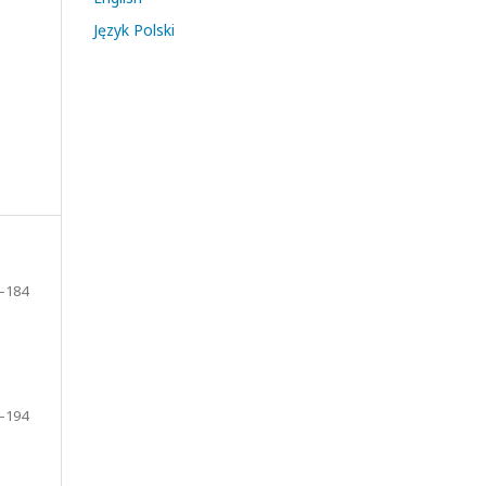
Język Polski
–184
–194