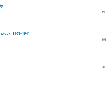
dy
195
 płocki 1908–1941
198
205