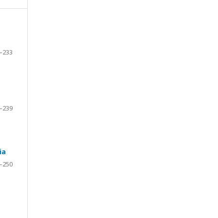
–233
–239
ia
–250