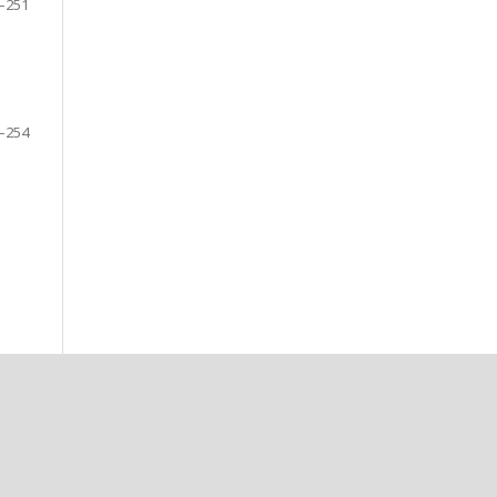
–251
–254