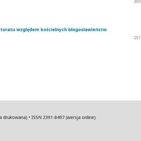
250
ektoratu względem kościelnych błogosławieństw
251
sja drukowana) • ISSN 2391-8497 (wersja online)