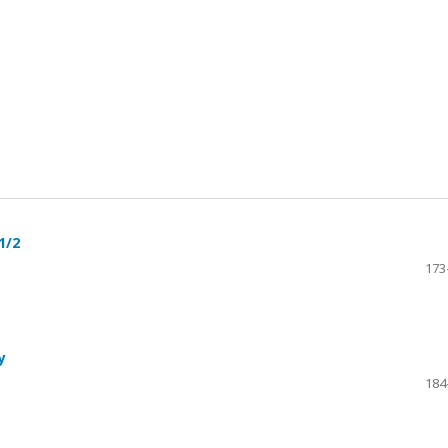
1/2
173
y
184