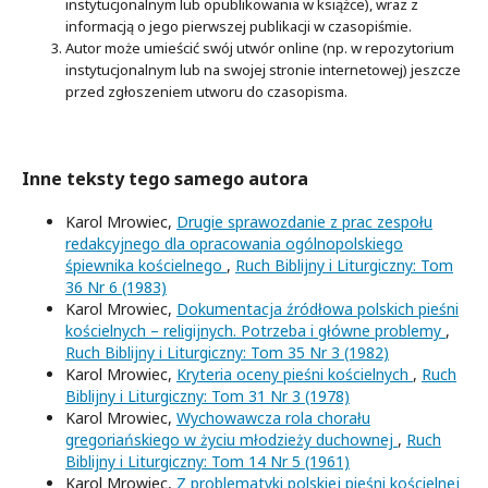
instytucjonalnym lub opublikowania w książce), wraz z
informacją o jego pierwszej publikacji w czasopiśmie.
Autor może umieścić swój utwór online (np. w repozytorium
instytucjonalnym lub na swojej stronie internetowej) jeszcze
przed zgłoszeniem utworu do czasopisma.
Inne teksty tego samego autora
Karol Mrowiec,
Drugie sprawozdanie z prac zespołu
redakcyjnego dla opracowania ogólnopolskiego
śpiewnika kościelnego
,
Ruch Biblijny i Liturgiczny: Tom
36 Nr 6 (1983)
Karol Mrowiec,
Dokumentacja źródłowa polskich pieśni
kościelnych – religijnych. Potrzeba i główne problemy
,
Ruch Biblijny i Liturgiczny: Tom 35 Nr 3 (1982)
Karol Mrowiec,
Kryteria oceny pieśni kościelnych
,
Ruch
Biblijny i Liturgiczny: Tom 31 Nr 3 (1978)
Karol Mrowiec,
Wychowawcza rola chorału
gregoriańskiego w życiu młodzieży duchownej
,
Ruch
Biblijny i Liturgiczny: Tom 14 Nr 5 (1961)
Karol Mrowiec,
Z problematyki polskiej pieśni kościelnej