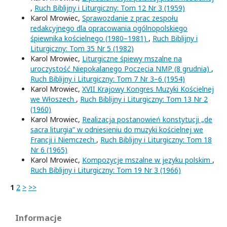
,
Ruch Biblijny i Liturgiczny: Tom 12 Nr 3 (1959)
Karol Mrowiec,
Sprawozdanie z prac zespołu
redakcyjnego dla opracowania ogólnopolskiego
śpiewnika kościelnego (1980–1981)
,
Ruch Biblijny i
Liturgiczny: Tom 35 Nr 5 (1982)
Karol Mrowiec,
Liturgiczne śpiewy mszalne na
uroczystość Niepokalanego Poczęcia NMP (8 grudnia)
,
Ruch Biblijny i Liturgiczny: Tom 7 Nr 3–6 (1954)
Karol Mrowiec,
XVII Krajowy Kongres Muzyki Kościelnej
we Włoszech
,
Ruch Biblijny i Liturgiczny: Tom 13 Nr 2
(1960)
Karol Mrowiec,
Realizacja postanowień konstytucji „de
sacra liturgia” w odniesieniu do muzyki kościelnej we
Francji i Niemczech
,
Ruch Biblijny i Liturgiczny: Tom 18
Nr 6 (1965)
Karol Mrowiec,
Kompozycje mszalne w języku polskim
,
Ruch Biblijny i Liturgiczny: Tom 19 Nr 3 (1966)
1
2
>
>>
Informacje