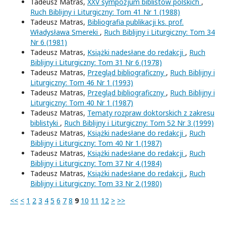
Tadeusz Matras,
XXV sympozjum biblistów polskich
,
Ruch Biblijny i Liturgiczny: Tom 41 Nr 1 (1988)
Tadeusz Matras,
Bibliografia publikacji ks. prof.
Władysława Smereki
,
Ruch Biblijny i Liturgiczny: Tom 34
Nr 6 (1981)
Tadeusz Matras,
Książki nadesłane do redakcji
,
Ruch
Biblijny i Liturgiczny: Tom 31 Nr 6 (1978)
Tadeusz Matras,
Przegląd bibliograficzny
,
Ruch Biblijny i
Liturgiczny: Tom 46 Nr 1 (1993)
Tadeusz Matras,
Przegląd bibliograficzny
,
Ruch Biblijny i
Liturgiczny: Tom 40 Nr 1 (1987)
Tadeusz Matras,
Tematy rozpraw doktorskich z zakresu
biblistyki
,
Ruch Biblijny i Liturgiczny: Tom 52 Nr 3 (1999)
Tadeusz Matras,
Książki nadesłane do redakcji
,
Ruch
Biblijny i Liturgiczny: Tom 40 Nr 1 (1987)
Tadeusz Matras,
Książki nadesłane do redakcji
,
Ruch
Biblijny i Liturgiczny: Tom 37 Nr 4 (1984)
Tadeusz Matras,
Książki nadesłane do redakcji
,
Ruch
Biblijny i Liturgiczny: Tom 33 Nr 2 (1980)
<<
<
1
2
3
4
5
6
7
8
9
10
11
12
>
>>