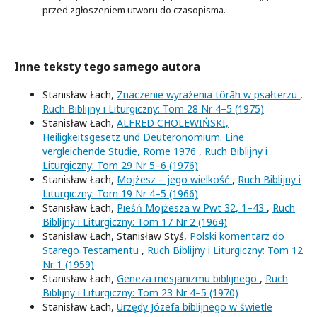
przed zgłoszeniem utworu do czasopisma.
Inne teksty tego samego autora
Stanisław Łach,
Znaczenie wyrażenia tôrāh w psałterzu
,
Ruch Biblijny i Liturgiczny: Tom 28 Nr 4–5 (1975)
Stanisław Łach,
ALFRED CHOLEWIŃSKI,
Heiligkeitsgesetz und Deuteronomium. Eine
vergleichende Studie, Rome 1976
,
Ruch Biblijny i
Liturgiczny: Tom 29 Nr 5–6 (1976)
Stanisław Łach,
Mojżesz – jego wielkość
,
Ruch Biblijny i
Liturgiczny: Tom 19 Nr 4–5 (1966)
Stanisław Łach,
Pieśń Mojżesza w Pwt 32, 1–43
,
Ruch
Biblijny i Liturgiczny: Tom 17 Nr 2 (1964)
Stanisław Łach, Stanisław Styś,
Polski komentarz do
Starego Testamentu
,
Ruch Biblijny i Liturgiczny: Tom 12
Nr 1 (1959)
Stanisław Łach,
Geneza mesjanizmu biblijnego
,
Ruch
Biblijny i Liturgiczny: Tom 23 Nr 4–5 (1970)
Stanisław Łach,
Urzędy Józefa biblijnego w świetle