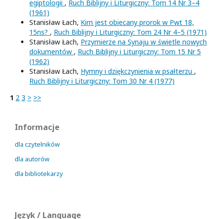
egiptologii
,
Ruch Biblijny i Liturgiczny: Tom 14 Nr 3–4
(1961)
Stanisław Łach,
Kim jest obiecany prorok w Pwt 18,
15ns?
,
Ruch Biblijny i Liturgiczny: Tom 24 Nr 4–5 (1971)
Stanisław Łach,
Przymierze na Synaju w świetle nowych
dokumentów
,
Ruch Biblijny i Liturgiczny: Tom 15 Nr 5
(1962)
Stanisław Łach,
Hymny i dziękczynienia w psałterzu
,
Ruch Biblijny i Liturgiczny: Tom 30 Nr 4 (1977)
1
2
3
>
>>
Informacje
dla czytelników
dla autorów
dla bibliotekarzy
Język / Language