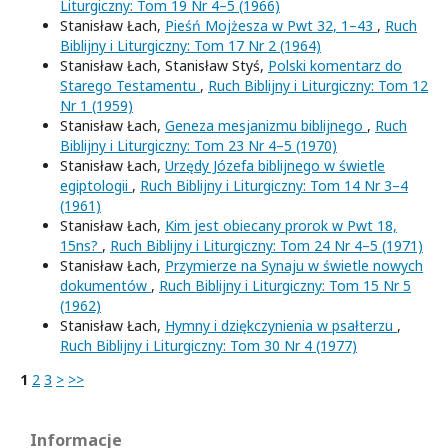
Liturgiczny: Tom 19 Nr 4–5 (1966)
Stanisław Łach,
Pieśń Mojżesza w Pwt 32, 1–43
,
Ruch
Biblijny i Liturgiczny: Tom 17 Nr 2 (1964)
Stanisław Łach, Stanisław Styś,
Polski komentarz do
Starego Testamentu
,
Ruch Biblijny i Liturgiczny: Tom 12
Nr 1 (1959)
Stanisław Łach,
Geneza mesjanizmu biblijnego
,
Ruch
Biblijny i Liturgiczny: Tom 23 Nr 4–5 (1970)
Stanisław Łach,
Urzędy Józefa biblijnego w świetle
egiptologii
,
Ruch Biblijny i Liturgiczny: Tom 14 Nr 3–4
(1961)
Stanisław Łach,
Kim jest obiecany prorok w Pwt 18,
15ns?
,
Ruch Biblijny i Liturgiczny: Tom 24 Nr 4–5 (1971)
Stanisław Łach,
Przymierze na Synaju w świetle nowych
dokumentów
,
Ruch Biblijny i Liturgiczny: Tom 15 Nr 5
(1962)
Stanisław Łach,
Hymny i dziękczynienia w psałterzu
,
Ruch Biblijny i Liturgiczny: Tom 30 Nr 4 (1977)
1
2
3
>
>>
Informacje