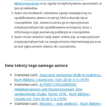
Międzynarodowe
oraz zgody na wykonywanie opracowań, w
tym przekładów.
Autor ma możliwość udzielania zgody niewyłącznej na
opublikowanie utworu w wersji, która ukazała się w
czasopiśmie (np. zamieszczenia go w repozytorium
instytucjonalnym lub opublikowania w książce), wraz z
informacją o jego pierwszej publikacji w czasopiśmie.
Autor może umieścić swój utwór online (np. w repozytorium
instytucjonalnym lub na swojej stronie internetowej) jeszcze
przed zgłoszeniem utworu do czasopisma.
Inne teksty tego samego autora
Stanisław Łach,
Znaczenie wyrażenia tôrāh w psałterzu
,
Ruch Biblijny i Liturgiczny: Tom 28 Nr 4–5 (1975)
Stanisław Łach,
ALFRED CHOLEWIŃSKI,
Heiligkeitsgesetz und Deuteronomium. Eine
vergleichende Studie, Rome 1976
,
Ruch Biblijny i
Liturgiczny: Tom 29 Nr 5–6 (1976)
Stanisław Łach,
Mojżesz – jego wielkość
,
Ruch Biblijny i