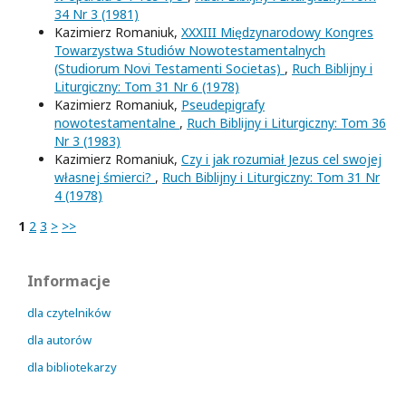
34 Nr 3 (1981)
Kazimierz Romaniuk,
XXXIII Międzynarodowy Kongres
Towarzystwa Studiów Nowotestamentalnych
(Studiorum Novi Testamenti Societas)
,
Ruch Biblijny i
Liturgiczny: Tom 31 Nr 6 (1978)
Kazimierz Romaniuk,
Pseudepigrafy
nowotestamentalne
,
Ruch Biblijny i Liturgiczny: Tom 36
Nr 3 (1983)
Kazimierz Romaniuk,
Czy i jak rozumiał Jezus cel swojej
własnej śmierci?
,
Ruch Biblijny i Liturgiczny: Tom 31 Nr
4 (1978)
1
2
3
>
>>
Informacje
dla czytelników
dla autorów
dla bibliotekarzy