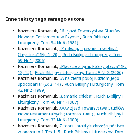
Inne teksty tego samego autora
Kazimierz Romaniuk,
36. zjazd Towarzystwa Studiów
Nowego Testamentu w Rzymie
,
Ruch Biblijny i
Liturgiczny: Tom 34 Nr 6 (1981)
Kazimierz Romaniuk,
„Z odwagą i jawnie... uwielbiać
Chrystusa” (Flp 1, 20)
,
Ruch Biblijny i Liturgiczny: Tom
59 Nr 1 (2006)
Kazimierz Romaniuk,
„Płaczcie z tymi, którzy płaczą” (Rz
12, 15)
,
Ruch Biblijny i Liturgiczny: Tom 59 Nr 2 (2006)
Kazimierz Romaniuk,
„A na ziemi pokój ludziom Jego
upodobania” (Łk 2, 14)
,
Ruch Biblijny i Liturgiczny: Tom
42 Nr 2 (1989)
Kazimierz Romaniuk,
„Łamanie chleba”
,
Ruch Biblijny i
Liturgiczny: Tom 40 Nr 1 (1987)
Kazimierz Romaniuk,
XXXV zjazd Towarzystwa Studiów
Nowotestamentalnych (Toronto 1980)
,
Ruch Biblijny i
Liturgiczny: Tom 33 Nr 6 (1980)
Kazimierz Romaniuk,
Z teorii i praktyki chrześcijaństwa
w oparciu o 1 Tes 1, 5
,
Ruch Biblijny i Liturgiczny: Tom