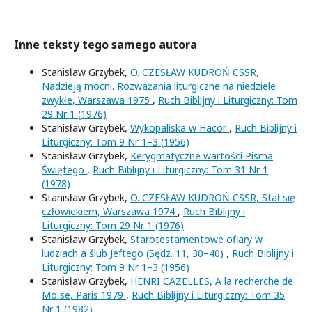
Inne teksty tego samego autora
Stanisław Grzybek,
O. CZESŁAW KUDROŃ CSSR,
Nadzieją mocni. Rozważania liturgiczne na niedziele
zwykłe, Warszawa 1975
,
Ruch Biblijny i Liturgiczny: Tom
29 Nr 1 (1976)
Stanisław Grzybek,
Wykopaliska w Hacor
,
Ruch Biblijny i
Liturgiczny: Tom 9 Nr 1–3 (1956)
Stanisław Grzybek,
Kerygmatyczne wartości Pisma
Świętego
,
Ruch Biblijny i Liturgiczny: Tom 31 Nr 1
(1978)
Stanisław Grzybek,
O. CZESŁAW KUDROŃ CSSR, Stał się
człowiekiem, Warszawa 1974
,
Ruch Biblijny i
Liturgiczny: Tom 29 Nr 1 (1976)
Stanisław Grzybek,
Starotestamentowe ofiary w
ludziach a ślub Jeftego (Sędz. 11, 30–40)
,
Ruch Biblijny i
Liturgiczny: Tom 9 Nr 1–3 (1956)
Stanisław Grzybek,
HENRI CAZELLES, A la recherche de
Moïse, Paris 1979
,
Ruch Biblijny i Liturgiczny: Tom 35
Nr 1 (1982)