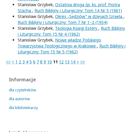
Stanisław Grzybek,
Ostatnia droga śp. ks. prof. Piotra
Stacha
,
Ruch Biblijny i Liturgiczny: Tom 14 Nr 5 (1961)
Stanisław Grzybek,
Okres „Sędziów” w dziejach Izraela
,
Ruch Biblijny i Liturgiczny: Tom 7 Nr 1–2 (1954)
Stanisław Grzybek,
Teologia Księgi Estery
,
Ruch Biblijny
i Liturgiczny: Tom 15 Nr 4 (1962)
Stanisław Grzybek,
Nowe władze Polskiego
Towarzystwa Teologicznego w Krakowie
,
Ruch Biblijny i
Liturgiczny: Tom 15 Nr 5 (1962)
<<
<
1
2
3
4
5
6
7
8
9
10
11
12
13
14
>
>>
Informacje
dla czytelników
dla autorów
dla bibliotekarzy