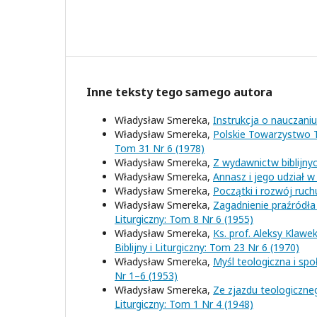
Inne teksty tego samego autora
Władysław Smereka,
Instrukcja o nauczani
Władysław Smereka,
Polskie Towarzystwo T
Tom 31 Nr 6 (1978)
Władysław Smereka,
Z wydawnictw biblijnyc
Władysław Smereka,
Annasz i jego udział 
Władysław Smereka,
Początki i rozwój ruch
Władysław Smereka,
Zagadnienie praźródła
Liturgiczny: Tom 8 Nr 6 (1955)
Władysław Smereka,
Ks. prof. Aleksy Klaw
Biblijny i Liturgiczny: Tom 23 Nr 6 (1970)
Władysław Smereka,
Myśl teologiczna i sp
Nr 1–6 (1953)
Władysław Smereka,
Ze zjazdu teologiczne
Liturgiczny: Tom 1 Nr 4 (1948)