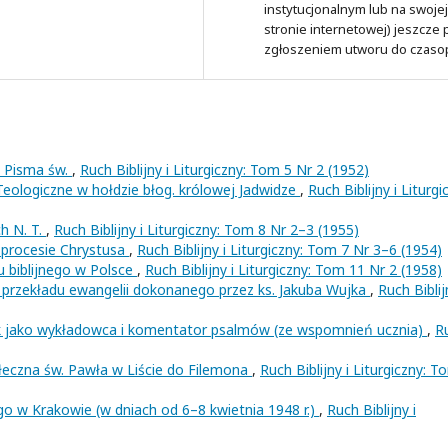
instytucjonalnym lub na swojej
stronie internetowej) jeszcze
zgłoszeniem utworu do czaso
u Pisma św.
,
Ruch Biblijny i Liturgiczny: Tom 5 Nr 2 (1952)
eologiczne w hołdzie błog. królowej Jadwidze
,
Ruch Biblijny i Liturgi
h N. T.
,
Ruch Biblijny i Liturgiczny: Tom 8 Nr 2–3 (1955)
w procesie Chrystusa
,
Ruch Biblijny i Liturgiczny: Tom 7 Nr 3–6 (1954)
u biblijnego w Polsce
,
Ruch Biblijny i Liturgiczny: Tom 11 Nr 2 (1958)
 przekładu ewangelii dokonanego przez ks. Jakuba Wujka
,
Ruch Biblij
ek jako wykładowca i komentator psalmów (ze wspomnień ucznia)
,
R
ołeczna św. Pawła w Liście do Filemona
,
Ruch Biblijny i Liturgiczny: T
go w Krakowie (w dniach od 6–8 kwietnia 1948 r.)
,
Ruch Biblijny i