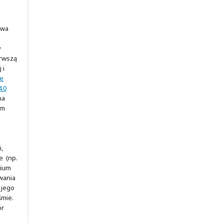
awa
y
erwszą
 i
ve
.0
na
ym
,
e (np.
rium
wania
 jego
śmie.
ór