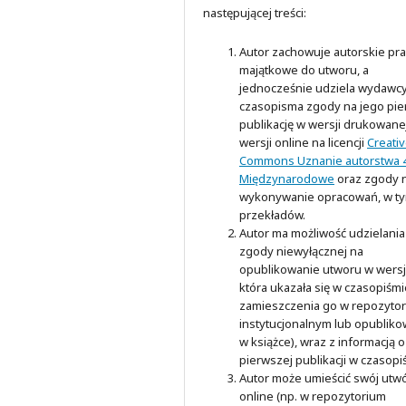
następującej treści:
Autor zachowuje autorskie pr
majątkowe do utworu, a
jednocześnie udziela wydawc
czasopisma zgody na jego pi
publikację w wersji drukowanej
wersji online na licencji
Creati
Commons Uznanie autorstwa 4
Międzynarodowe
oraz zgody 
wykonywanie opracowań, w t
przekładów.
Autor ma możliwość udzielania
zgody niewyłącznej na
opublikowanie utworu w wersji
która ukazała się w czasopiśmi
zamieszczenia go w repozyto
instytucjonalnym lub opubliko
w książce), wraz z informacją o
pierwszej publikacji w czasopi
Autor może umieścić swój utw
online (np. w repozytorium