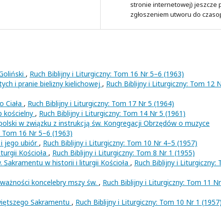
stronie internetowej) jeszcze
zgłoszeniem utworu do czaso
 Goliński
,
Ruch Biblijny i Liturgiczny: Tom 16 Nr 5–6 (1963)
ch i pranie bielizny kielichowej
,
Ruch Biblijny i Liturgiczny: Tom 12 
o Ciała
,
Ruch Biblijny i Liturgiczny: Tom 17 Nr 5 (1964)
 kościelny
,
Ruch Biblijny i Liturgiczny: Tom 14 Nr 5 (1961)
olski w związku z instrukcją św. Kongregacji Obrzędów o muzyce
ny: Tom 16 Nr 5–6 (1963)
i jego ubiór
,
Ruch Biblijny i Liturgiczny: Tom 10 Nr 4–5 (1957)
iturgii Kościoła
,
Ruch Biblijny i Liturgiczny: Tom 8 Nr 1 (1955)
akramentu w historii i liturgii Kościoła
,
Ruch Biblijny i Liturgiczny:
 ważności koncelebry mszy św.
,
Ruch Biblijny i Liturgiczny: Tom 11 Nr
więtszego Sakramentu
,
Ruch Biblijny i Liturgiczny: Tom 10 Nr 1 (1957