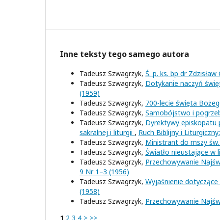
Inne teksty tego samego autora
Tadeusz Szwagrzyk,
Ś. p. ks. bp dr Zdzisław
Tadeusz Szwagrzyk,
Dotykanie naczyń święty
(1959)
Tadeusz Szwagrzyk,
700-lecie święta Bożeg
Tadeusz Szwagrzyk,
Samobójstwo i pogrzeb
Tadeusz Szwagrzyk,
Dyrektywy episkopatu p
sakralnej i liturgii
,
Ruch Biblijny i Liturgicz
Tadeusz Szwagrzyk,
Ministrant do mszy św. 
Tadeusz Szwagrzyk,
Światło nieustające w l
Tadeusz Szwagrzyk,
Przechowywanie Najśw. S
9 Nr 1–3 (1956)
Tadeusz Szwagrzyk,
Wyjaśnienie dotyczące
(1958)
Tadeusz Szwagrzyk,
Przechowywanie Najś
1
2
3
4
>
>>