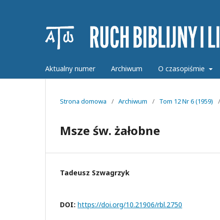
Aktualny numer
Archiwum
O czasopiśmie
Strona domowa
/
Archiwum
/
Tom 12 Nr 6 (1959)
Msze św. żałobne
Tadeusz Szwagrzyk
DOI:
https://doi.org/10.21906/rbl.2750