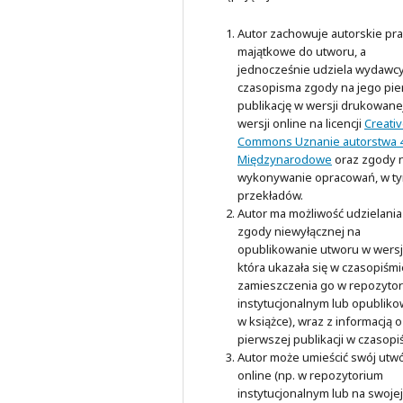
Autor zachowuje autorskie pr
majątkowe do utworu, a
jednocześnie udziela wydawc
czasopisma zgody na jego pi
publikację w wersji drukowanej
wersji online na licencji
Creati
Commons Uznanie autorstwa 4
Międzynarodowe
oraz zgody 
wykonywanie opracowań, w t
przekładów.
Autor ma możliwość udzielania
zgody niewyłącznej na
opublikowanie utworu w wersji
która ukazała się w czasopiśmi
zamieszczenia go w repozyto
instytucjonalnym lub opubliko
w książce), wraz z informacją o
pierwszej publikacji w czasopi
Autor może umieścić swój utw
online (np. w repozytorium
instytucjonalnym lub na swojej