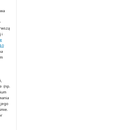
awa
y
erwszą
 i
ve
.0
na
ym
,
e (np.
rium
wania
 jego
śmie.
ór