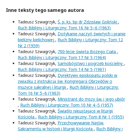
Inne teksty tego samego autora
Tadeusz Szwagrzyk,
Ś. p. ks. bp dr Zdzisław Goliński
,
Ruch Biblijny i Liturgiczny: Tom 16 Nr 5–6 (1963)
Tadeusz Szwagrzyk,
Dotykanie naczyń świętych i pranie
bielizny kielichowej
,
Ruch Biblijny i Liturgiczny: Tom 12
Nr 2 (1959)
Tadeusz Szwagrzyk,
700-lecie święta Bożego Ciała
,
Ruch Biblijny i Liturgiczny: Tom 17 Nr 5 (1964)
Tadeusz Szwagrzyk,
Samobójstwo i pogrzeb kościelny
,
Ruch Biblijny i Liturgiczny: Tom 14 Nr 5 (1961)
Tadeusz Szwagrzyk,
Dyrektywy episkopatu polski w
związku z instrukcją św. Kongregacji Obrzędów o
muzyce sakralnej i liturgii
,
Ruch Biblijny i Liturgiczny:
Tom 16 Nr 5–6 (1963)
Tadeusz Szwagrzyk,
Ministrant do mszy św. i jego ubiór
,
Ruch Biblijny i Liturgiczny: Tom 10 Nr 4–5 (1957)
Tadeusz Szwagrzyk,
Światło nieustające w liturgii
Kościoła
,
Ruch Biblijny i Liturgiczny: Tom 8 Nr 1 (1955)
Tadeusz Szwagrzyk,
Przechowywanie Najśw.
Sakramentu w historii i liturgii Kościoła
,
Ruch Biblijny i