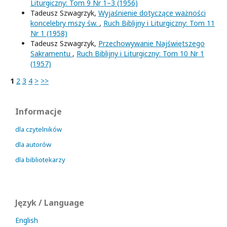
Liturgiczny: Tom 9 Nr 1–3 (1956)
Tadeusz Szwagrzyk,
Wyjaśnienie dotyczące ważności
koncelebry mszy św.
,
Ruch Biblijny i Liturgiczny: Tom 11
Nr 1 (1958)
Tadeusz Szwagrzyk,
Przechowywanie Najświętszego
Sakramentu
,
Ruch Biblijny i Liturgiczny: Tom 10 Nr 1
(1957)
1
2
3
4
>
>>
Informacje
dla czytelników
dla autorów
dla bibliotekarzy
Język / Language
English