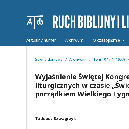
Aktualny numer
Archiwum
O czasopiśmie
Strona domowa
/
Archiwum
/
Tom 10 Nr 1 (1957)
Wyjaśnienie Świętej Kongr
liturgicznych w czasie „Ś
porządkiem Wielkiego Tyg
Tadeusz Szwagrzyk