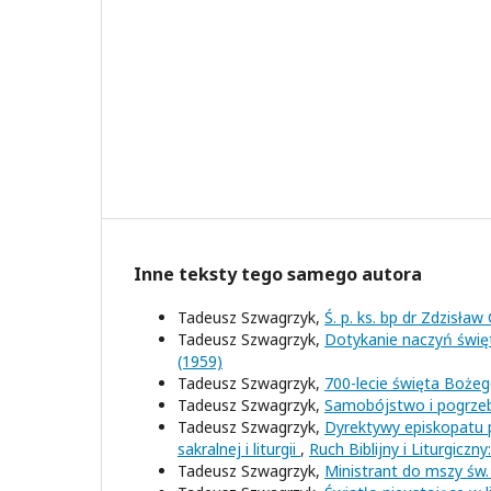
Inne teksty tego samego autora
Tadeusz Szwagrzyk,
Ś. p. ks. bp dr Zdzisław
Tadeusz Szwagrzyk,
Dotykanie naczyń święty
(1959)
Tadeusz Szwagrzyk,
700-lecie święta Bożeg
Tadeusz Szwagrzyk,
Samobójstwo i pogrzeb
Tadeusz Szwagrzyk,
Dyrektywy episkopatu p
sakralnej i liturgii
,
Ruch Biblijny i Liturgicz
Tadeusz Szwagrzyk,
Ministrant do mszy św. 