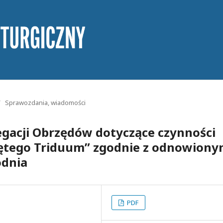
/
Sprawozdania, wiadomości
egacji Obrzędów dotyczące czynności
więtego Triduum” zgodnie z odnowion
odnia
PDF