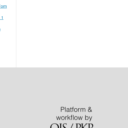
 Tom
 1
)