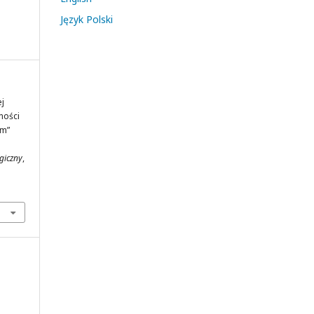
Język Polski
ej
ności
um”
rgiczny
,