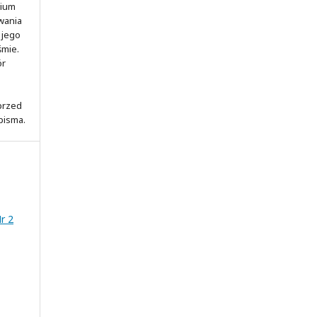
rium
wania
 jego
śmie.
ór
 przed
pisma.
Nr 2