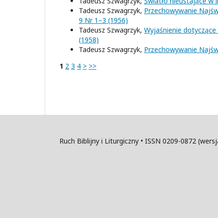
Tadeusz Szwagrzyk,
Światło nieustające w l
Tadeusz Szwagrzyk,
Przechowywanie Najśw. S
9 Nr 1–3 (1956)
Tadeusz Szwagrzyk,
Wyjaśnienie dotyczące
(1958)
Tadeusz Szwagrzyk,
Przechowywanie Najś
1
2
3
4
>
>>
Ruch Biblijny i Liturgiczny • ISSN 0209-0872 (wer