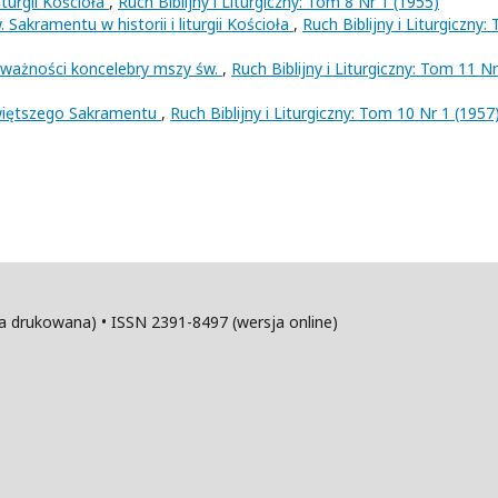
iturgii Kościoła
,
Ruch Biblijny i Liturgiczny: Tom 8 Nr 1 (1955)
akramentu w historii i liturgii Kościoła
,
Ruch Biblijny i Liturgiczny:
 ważności koncelebry mszy św.
,
Ruch Biblijny i Liturgiczny: Tom 11 Nr
więtszego Sakramentu
,
Ruch Biblijny i Liturgiczny: Tom 10 Nr 1 (1957
sja drukowana) • ISSN 2391-8497 (wersja online)