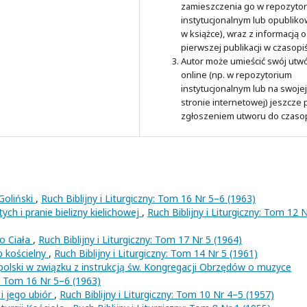
zamieszczenia go w repozyto
instytucjonalnym lub opubliko
w książce), wraz z informacją o
pierwszej publikacji w czasopi
Autor może umieścić swój utw
online (np. w repozytorium
instytucjonalnym lub na swojej
stronie internetowej) jeszcze
zgłoszeniem utworu do czaso
 Goliński
,
Ruch Biblijny i Liturgiczny: Tom 16 Nr 5–6 (1963)
ch i pranie bielizny kielichowej
,
Ruch Biblijny i Liturgiczny: Tom 12 
o Ciała
,
Ruch Biblijny i Liturgiczny: Tom 17 Nr 5 (1964)
 kościelny
,
Ruch Biblijny i Liturgiczny: Tom 14 Nr 5 (1961)
olski w związku z instrukcją św. Kongregacji Obrzędów o muzyce
ny: Tom 16 Nr 5–6 (1963)
i jego ubiór
,
Ruch Biblijny i Liturgiczny: Tom 10 Nr 4–5 (1957)