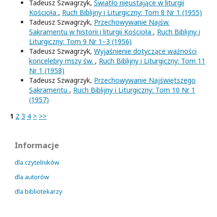
Tadeusz Szwagrzyk,
Światło nieustające w liturgii
Kościoła
,
Ruch Biblijny i Liturgiczny: Tom 8 Nr 1 (1955)
Tadeusz Szwagrzyk,
Przechowywanie Najśw.
Sakramentu w historii i liturgii Kościoła
,
Ruch Biblijny i
Liturgiczny: Tom 9 Nr 1–3 (1956)
Tadeusz Szwagrzyk,
Wyjaśnienie dotyczące ważności
koncelebry mszy św.
,
Ruch Biblijny i Liturgiczny: Tom 11
Nr 1 (1958)
Tadeusz Szwagrzyk,
Przechowywanie Najświętszego
Sakramentu
,
Ruch Biblijny i Liturgiczny: Tom 10 Nr 1
(1957)
1
2
3
4
>
>>
Informacje
dla czytelników
dla autorów
dla bibliotekarzy