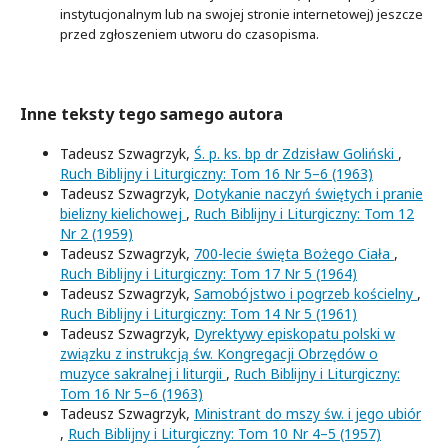
instytucjonalnym lub na swojej stronie internetowej) jeszcze
przed zgłoszeniem utworu do czasopisma.
Inne teksty tego samego autora
Tadeusz Szwagrzyk,
Ś. p. ks. bp dr Zdzisław Goliński
,
Ruch Biblijny i Liturgiczny: Tom 16 Nr 5–6 (1963)
Tadeusz Szwagrzyk,
Dotykanie naczyń świętych i pranie
bielizny kielichowej
,
Ruch Biblijny i Liturgiczny: Tom 12
Nr 2 (1959)
Tadeusz Szwagrzyk,
700-lecie święta Bożego Ciała
,
Ruch Biblijny i Liturgiczny: Tom 17 Nr 5 (1964)
Tadeusz Szwagrzyk,
Samobójstwo i pogrzeb kościelny
,
Ruch Biblijny i Liturgiczny: Tom 14 Nr 5 (1961)
Tadeusz Szwagrzyk,
Dyrektywy episkopatu polski w
związku z instrukcją św. Kongregacji Obrzędów o
muzyce sakralnej i liturgii
,
Ruch Biblijny i Liturgiczny:
Tom 16 Nr 5–6 (1963)
Tadeusz Szwagrzyk,
Ministrant do mszy św. i jego ubiór
,
Ruch Biblijny i Liturgiczny: Tom 10 Nr 4–5 (1957)