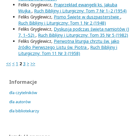
Feliks Gryglewicz,
Praprzekład ewangelii ks. Jakuba
Wujka
,
Ruch Biblijny i Liturgiczny: Tom 7 Nr 1–2 (1954)
Feliks Gryglewicz,
Pismo Święte w duszpasterstwie
,
Ruch Biblijny i Liturgiczny: Tom 1 Nr 2 (1948)
Feliks Gryglewicz,
Dyskusja podczas święta namiotów (J
7, 1–52)
,
Ruch Biblijny i Liturgiczny: Tom 35 Nr 5 (1982)
Feliks Gryglewicz,
Pierwotna liturgia chrztu św. jako
źródło Pierwszego Listu św. Piotra
,
Ruch Biblijny i
Liturgiczny: Tom 11 Nr 3 (1958)
<<
<
1
2
3
>
>>
Informacje
dla czytelników
dla autorów
dla bibliotekarzy