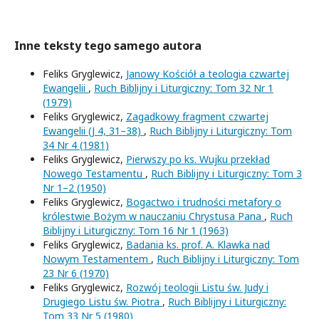
Inne teksty tego samego autora
Feliks Gryglewicz,
Janowy Kościół a teologia czwartej
Ewangelii
,
Ruch Biblijny i Liturgiczny: Tom 32 Nr 1
(1979)
Feliks Gryglewicz,
Zagadkowy fragment czwartej
Ewangelii (J 4, 31–38)
,
Ruch Biblijny i Liturgiczny: Tom
34 Nr 4 (1981)
Feliks Gryglewicz,
Pierwszy po ks. Wujku przekład
Nowego Testamentu
,
Ruch Biblijny i Liturgiczny: Tom 3
Nr 1–2 (1950)
Feliks Gryglewicz,
Bogactwo i trudności metafory o
królestwie Bożym w nauczaniu Chrystusa Pana
,
Ruch
Biblijny i Liturgiczny: Tom 16 Nr 1 (1963)
Feliks Gryglewicz,
Badania ks. prof. A. Klawka nad
Nowym Testamentem
,
Ruch Biblijny i Liturgiczny: Tom
23 Nr 6 (1970)
Feliks Gryglewicz,
Rozwój teologii Listu św. Judy i
Drugiego Listu św. Piotra
,
Ruch Biblijny i Liturgiczny:
Tom 33 Nr 5 (1980)