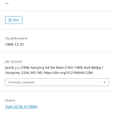
—
PDF
Opublikowane
1999-12-31
Jak cytować
Janicki, J. J. (1999). Hansjörg Auf der Maur (1933–1999).
Ruch Biblijny I
Liturgiczny
,
52
(4), 363–365. https://doi.org/10.21906/rbl.2286
Formaty cytowań
Numer
Tom 52 Nr 4 (1999)