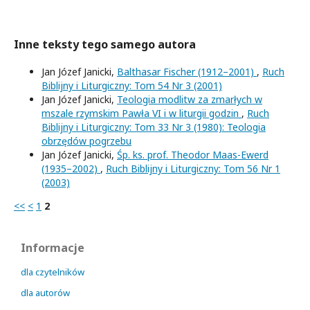
Inne teksty tego samego autora
Jan Józef Janicki,
Balthasar Fischer (1912–2001)
,
Ruch
Biblijny i Liturgiczny: Tom 54 Nr 3 (2001)
Jan Józef Janicki,
Teologia modlitw za zmarłych w
mszale rzymskim Pawła VI i w liturgii godzin
,
Ruch
Biblijny i Liturgiczny: Tom 33 Nr 3 (1980): Teologia
obrzędów pogrzebu
Jan Józef Janicki,
Śp. ks. prof. Theodor Maas-Ewerd
(1935–2002)
,
Ruch Biblijny i Liturgiczny: Tom 56 Nr 1
(2003)
<<
<
1
2
Informacje
dla czytelników
dla autorów