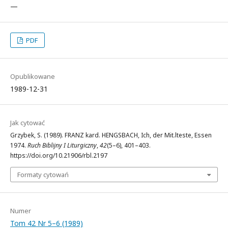
—
PDF
Opublikowane
1989-12-31
Jak cytować
Grzybek, S. (1989). FRANZ kard. HENGSBACH, Ich, der Mit.lteste, Essen
1974.
Ruch Biblijny I Liturgiczny
,
42
(5–6), 401–403.
https://doi.org/10.21906/rbl.2197
Formaty cytowań
Numer
Tom 42 Nr 5–6 (1989)