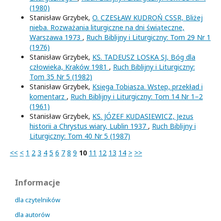
(1980)
Stanisław Grzybek,
O. CZESŁAW KUDROŃ CSSR, Bliżej
nieba. Rozważania liturgiczne na dni świąteczne,
Warszawa 1973
,
Ruch Biblijny i Liturgiczny: Tom 29 Nr 1
(1976)
Stanisław Grzybek,
KS. TADEUSZ LOSKA SJ, Bóg dla
człowieka, Kraków 1981
,
Ruch Biblijny i Liturgiczny:
Tom 35 Nr 5 (1982)
Stanisław Grzybek,
Księga Tobiasza. Wstęp, przekład i
komentarz
,
Ruch Biblijny i Liturgiczny: Tom 14 Nr 1–2
(1961)
Stanisław Grzybek,
KS. JÓZEF KUDASIEWICZ, Jezus
historii a Chrystus wiary, Lublin 1937
,
Ruch Biblijny i
Liturgiczny: Tom 40 Nr 5 (1987)
<<
<
1
2
3
4
5
6
7
8
9
10
11
12
13
14
>
>>
Informacje
dla czytelników
dla autorów