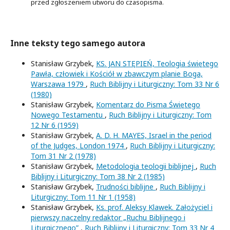
przed zgłoszeniem utworu do czasopisma.
Inne teksty tego samego autora
Stanisław Grzybek,
KS. JAN STĘPIEŃ, Teologia świętego
Pawła, człowiek i Kościół w zbawczym planie Boga,
Warszawa 1979
,
Ruch Biblijny i Liturgiczny: Tom 33 Nr 6
(1980)
Stanisław Grzybek,
Komentarz do Pisma Świętego
Nowego Testamentu
,
Ruch Biblijny i Liturgiczny: Tom
12 Nr 6 (1959)
Stanisław Grzybek,
A. D. H. MAYES, Israel in the period
of the Judges, London 1974
,
Ruch Biblijny i Liturgiczny:
Tom 31 Nr 2 (1978)
Stanisław Grzybek,
Metodologia teologii biblijnej
,
Ruch
Biblijny i Liturgiczny: Tom 38 Nr 2 (1985)
Stanisław Grzybek,
Trudności biblijne
,
Ruch Biblijny i
Liturgiczny: Tom 11 Nr 1 (1958)
Stanisław Grzybek,
Ks. prof. Aleksy Klawek. Założyciel i
pierwszy naczelny redaktor „Ruchu Biblijnego i
Liturgicznego”
,
Ruch Biblijny i Liturgiczny: Tom 33 Nr 4