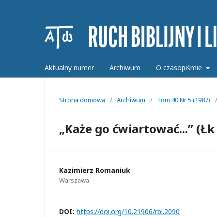
Aktualny numer
Archiwum
O czasopiśmie
Strona domowa
/
Archiwum
/
Tom 40 Nr 5 (1987)
„Każe go ćwiartować...” (Łk 
Kazimierz Romaniuk
Warszawa
DOI:
https://doi.org/10.21906/rbl.2090