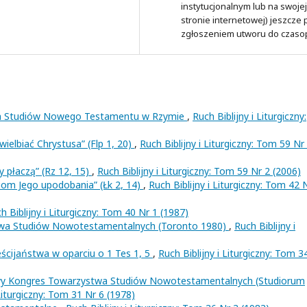
instytucjonalnym lub na swojej
stronie internetowej) jeszcze
zgłoszeniem utworu do czaso
wa Studiów Nowego Testamentu w Rzymie
,
Ruch Biblijny i Liturgiczny:
wielbiać Chrystusa” (Flp 1, 20)
,
Ruch Biblijny i Liturgiczny: Tom 59 Nr
zy płaczą” (Rz 12, 15)
,
Ruch Biblijny i Liturgiczny: Tom 59 Nr 2 (2006)
ziom Jego upodobania” (Łk 2, 14)
,
Ruch Biblijny i Liturgiczny: Tom 42 
h Biblijny i Liturgiczny: Tom 40 Nr 1 (1987)
twa Studiów Nowotestamentalnych (Toronto 1980)
,
Ruch Biblijny i
rześcijaństwa w oparciu o 1 Tes 1, 5
,
Ruch Biblijny i Liturgiczny: Tom 3
wy Kongres Towarzystwa Studiów Nowotestamentalnych (Studiorum
 Liturgiczny: Tom 31 Nr 6 (1978)