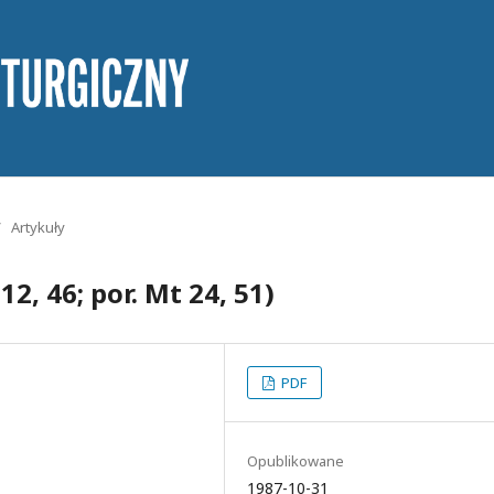
/
Artykuły
12, 46; por. Mt 24, 51)
PDF
Opublikowane
1987-10-31