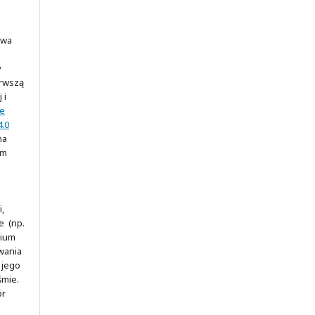
awa
y
erwszą
 i
ve
.0
na
ym
,
e (np.
rium
wania
 jego
śmie.
ór