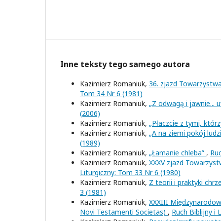
Inne teksty tego samego autora
Kazimierz Romaniuk,
36. zjazd Towarzyst
Tom 34 Nr 6 (1981)
Kazimierz Romaniuk,
„Z odwagą i jawnie... u
(2006)
Kazimierz Romaniuk,
„Płaczcie z tymi, któr
Kazimierz Romaniuk,
„A na ziemi pokój lud
(1989)
Kazimierz Romaniuk,
„Łamanie chleba”
,
Ruc
Kazimierz Romaniuk,
XXXV zjazd Towarzys
Liturgiczny: Tom 33 Nr 6 (1980)
Kazimierz Romaniuk,
Z teorii i praktyki ch
3 (1981)
Kazimierz Romaniuk,
XXXIII Międzynarodo
Novi Testamenti Societas)
,
Ruch Biblijny i