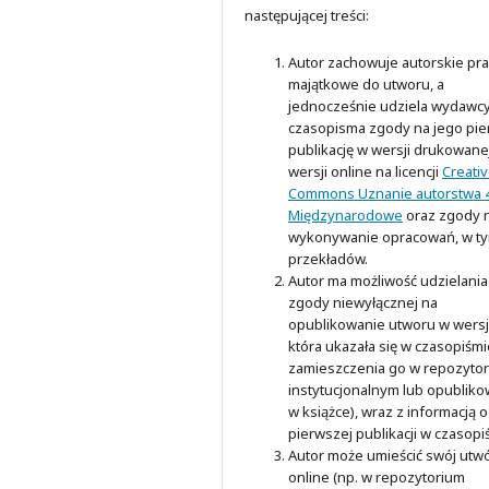
następującej treści:
Autor zachowuje autorskie pr
majątkowe do utworu, a
jednocześnie udziela wydawc
czasopisma zgody na jego pi
publikację w wersji drukowanej
wersji online na licencji
Creati
Commons Uznanie autorstwa 4
Międzynarodowe
oraz zgody 
wykonywanie opracowań, w t
przekładów.
Autor ma możliwość udzielania
zgody niewyłącznej na
opublikowanie utworu w wersji
która ukazała się w czasopiśmi
zamieszczenia go w repozyto
instytucjonalnym lub opubliko
w książce), wraz z informacją o
pierwszej publikacji w czasopi
Autor może umieścić swój utw
online (np. w repozytorium