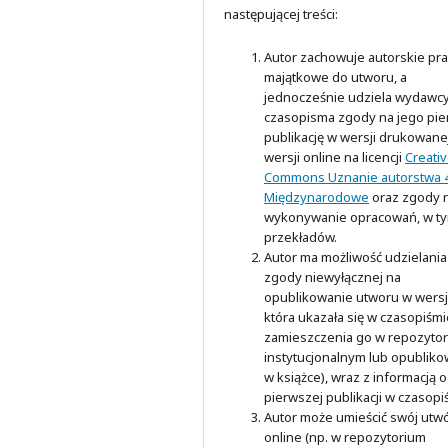
następującej treści:
Autor zachowuje autorskie pr
majątkowe do utworu, a
jednocześnie udziela wydawc
czasopisma zgody na jego pi
publikację w wersji drukowanej
wersji online na licencji
Creati
Commons Uznanie autorstwa 4
Międzynarodowe
oraz zgody 
wykonywanie opracowań, w t
przekładów.
Autor ma możliwość udzielania
zgody niewyłącznej na
opublikowanie utworu w wersji
która ukazała się w czasopiśmi
zamieszczenia go w repozyto
instytucjonalnym lub opubliko
w książce), wraz z informacją o
pierwszej publikacji w czasopi
Autor może umieścić swój utw
online (np. w repozytorium