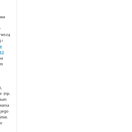
awa
y
erwszą
 i
ve
.0
na
ym
,
e (np.
rium
wania
 jego
śmie.
ór