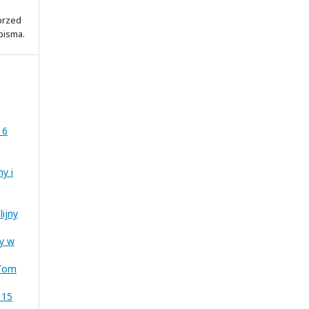
 przed
pisma.
 6
ny i
lijny
ny w
 Tom
 15