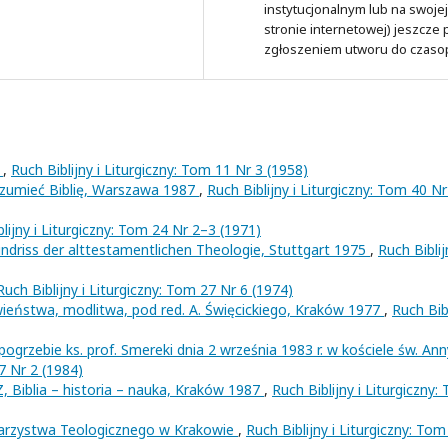
instytucjonalnym lub na swojej
stronie internetowej) jeszcze
zgłoszeniem utworu do czaso
?
,
Ruch Biblijny i Liturgiczny: Tom 11 Nr 3 (1958)
umieć Biblię, Warszawa 1987
,
Ruch Biblijny i Liturgiczny: Tom 40 Nr
lijny i Liturgiczny: Tom 24 Nr 2–3 (1971)
riss der alttestamentlichen Theologie, Stuttgart 1975
,
Ruch Biblij
Ruch Biblijny i Liturgiczny: Tom 27 Nr 6 (1974)
ieństwa, modlitwa, pod red. A. Święcickiego, Kraków 1977
,
Ruch Bib
grzebie ks. prof. Smereki dnia 2 września 1983 r. w kościele św. An
37 Nr 2 (1984)
 Biblia – historia – nauka, Kraków 1987
,
Ruch Biblijny i Liturgiczny:
arzystwa Teologicznego w Krakowie
,
Ruch Biblijny i Liturgiczny: Tom