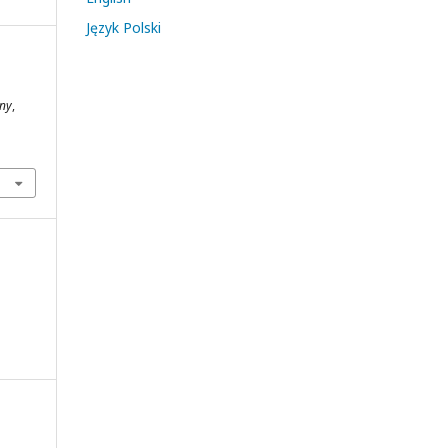
Język Polski
zny
,