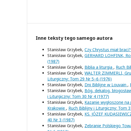
Inne teksty tego samego autora
Stanisław Grzybek,
Czy Chrystus miał braci
Stanisław Grzybek,
GERHARD LOHFINK, Roz
(1987)
Stanisław Grzybek,
Biblia a liturgia
,
Ruch Bib
Stanisław Grzybek,
WALTER ZIMMERLI, Grund
Liturgiczny: Tom 29 Nr 5–6 (1976)
Stanisław Grzybek,
Dni Biblijne w Louvain
,
Stanisław Grzybek,
Bóg, dekalog, błogosław
i Liturgiczny: Tom 30 Nr 4 (1977)
Stanisław Grzybek,
Kazanie wygłoszone na po
Krakowie
,
Ruch Biblijny i Liturgiczny: Tom 
Stanisław Grzybek,
KS. JÓZEF KUDASIEWICZ,
40 Nr 3 (1987)
Stanisław Grzybek,
Zebranie Polskiego Tow