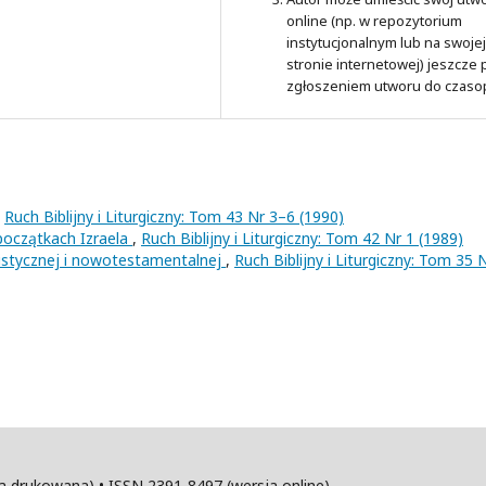
online (np. w repozytorium
instytucjonalnym lub na swojej
stronie internetowej) jeszcze
zgłoszeniem utworu do czaso
,
Ruch Biblijny i Liturgiczny: Tom 43 Nr 3–6 (1990)
początkach Izraela
,
Ruch Biblijny i Liturgiczny: Tom 42 Nr 1 (1989)
aistycznej i nowotestamentalnej
,
Ruch Biblijny i Liturgiczny: Tom 35 
sja drukowana) • ISSN 2391-8497 (wersja online)