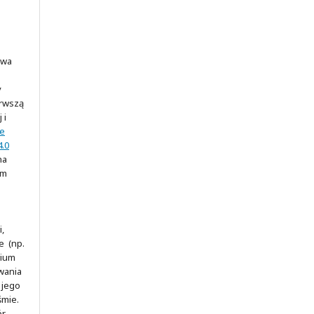
awa
y
erwszą
 i
ve
.0
na
ym
,
e (np.
rium
wania
 jego
śmie.
ór