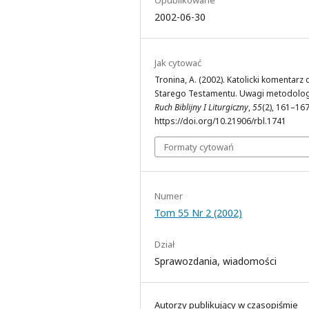
2002-06-30
Jak cytować
Tronina, A. (2002). Katolicki komentarz 
Starego Testamentu. Uwagi metodolog
Ruch Biblijny I Liturgiczny
,
55
(2), 161–167
https://doi.org/10.21906/rbl.1741
Formaty cytowań
Numer
Tom 55 Nr 2 (2002)
Dział
Sprawozdania, wiadomości
Autorzy publikujący w czasopiśmie