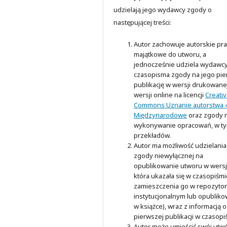
udzielają jego wydawcy zgody o
następującej treści:
Autor zachowuje autorskie pr
majątkowe do utworu, a
jednocześnie udziela wydawc
czasopisma zgody na jego pi
publikację w wersji drukowanej
wersji online na licencji
Creati
Commons Uznanie autorstwa 4
Międzynarodowe
oraz zgody 
wykonywanie opracowań, w t
przekładów.
Autor ma możliwość udzielania
zgody niewyłącznej na
opublikowanie utworu w wersji
która ukazała się w czasopiśmi
zamieszczenia go w repozyto
instytucjonalnym lub opubliko
w książce), wraz z informacją o
pierwszej publikacji w czasopi
Autor może umieścić swój utw