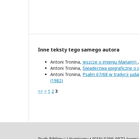
Inne teksty tego samego autora
Antoni Tronina,
Jeszcze o imieniu Maria(m)
Antoni Tronina,
Świadectwa epigraficzne o 
Antoni Tronina,
Psalm 67/68 w tradycji jud
(1982)
<<
<
1
2
3
Ruch Biblijny i Liturgiczny • ISSN 0209-0872 (wer