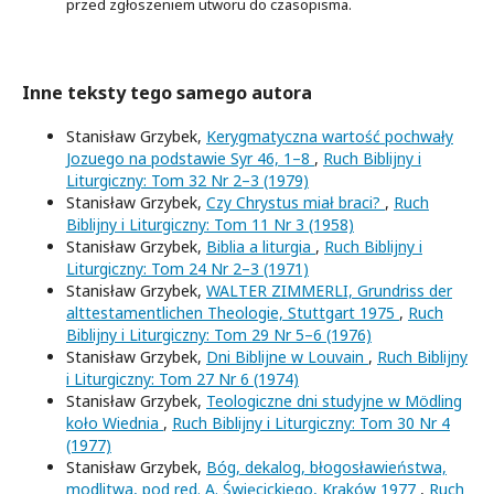
przed zgłoszeniem utworu do czasopisma.
Inne teksty tego samego autora
Stanisław Grzybek,
Kerygmatyczna wartość pochwały
Jozuego na podstawie Syr 46, 1–8
,
Ruch Biblijny i
Liturgiczny: Tom 32 Nr 2–3 (1979)
Stanisław Grzybek,
Czy Chrystus miał braci?
,
Ruch
Biblijny i Liturgiczny: Tom 11 Nr 3 (1958)
Stanisław Grzybek,
Biblia a liturgia
,
Ruch Biblijny i
Liturgiczny: Tom 24 Nr 2–3 (1971)
Stanisław Grzybek,
WALTER ZIMMERLI, Grundriss der
alttestamentlichen Theologie, Stuttgart 1975
,
Ruch
Biblijny i Liturgiczny: Tom 29 Nr 5–6 (1976)
Stanisław Grzybek,
Dni Biblijne w Louvain
,
Ruch Biblijny
i Liturgiczny: Tom 27 Nr 6 (1974)
Stanisław Grzybek,
Teologiczne dni studyjne w Mödling
koło Wiednia
,
Ruch Biblijny i Liturgiczny: Tom 30 Nr 4
(1977)
Stanisław Grzybek,
Bóg, dekalog, błogosławieństwa,
modlitwa, pod red. A. Święcickiego, Kraków 1977
,
Ruch