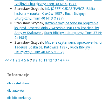
Biblijny i Liturgiczny: Tom 30 Nr 4 (1977)
Stanisław Grzybek,
KS. JÓZEF KUDASIEWICZ, Biblia –
historia – nauka, Kraków 1987
,
Ruch Biblijny i
Liturgiczny: Tom 40 Nr 3 (1987)
Stanisław Grzybek,
Kazanie wygłoszone na pogrzebie
ks. prof. Smereki dnia 2 września 1983 r. w kościele św.
Anny w Krakowie
,
Ruch Biblijny i Liturgiczny: Tom 37 Nr
2 (1984)
Stanisław Grzybek,
Mszał z czytaniami, opracował ks. dr
Tadeusz Loska SI, Katowice 1987
,
Ruch Biblijny i
Liturgiczny: Tom 40 Nr 5 (1987)
<<
<
1
2
3
4
5
6
7
8
9
10
11
12
13
14
>
>>
Informacje
dla czytelników
dla autorów
dla bibliotekarzy