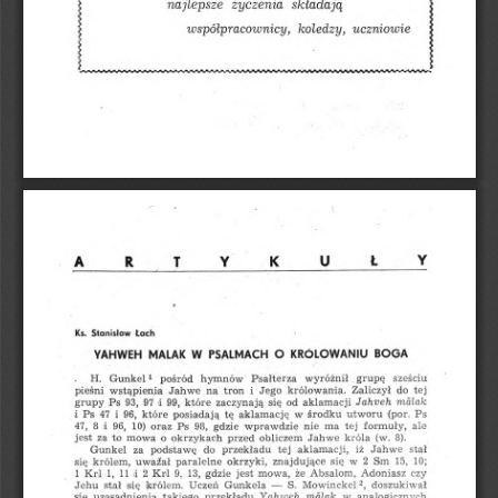
życzenia
składają
najlepsze
w
s
p
ó
ł
p
r
a
c
o
w
n
i
c
y
,
u
c
z
n
i
o
w
i
e
k
o
l
e
d
z
y
,
ARTYKUŁY
Stanislaw
Ks.
Łach
YAKWEH
MALAK
W
O
KRÓLOWANIU
BOGA
PSALMACH
hymnów
sześciu
Psałterza
wyróżnił
grupę
<
Gunkel
H.
1
pośród
.
i
pieśni
wstąpienia
Jego
tej
na
do
Jahwe
tron
królowania.
Zaliczył
Jahveh
i
się
mälak
93,
97
99,
które
zaczynają
od
grupy
aklamacji
Ps
i
47
i
96,
które
posiadają
tę
w
środku
utworu
{por.
Ps
aklamację
Ps
ma
i
oraz
47,
8
96,
10)
98,
gdzie
tej
formuły,
Ps
wprawdzie
ale
nie
jest
to
za
mowa
o
króla
okrzykach
obliczem
(w.
8).
Jahwe
przed
przekładu
aklamacji,
stał
Gunkel
za
podstawę
do
iż
tej
Jahwe
Sm
się
królem,
uważał
się
2
15,
10;
paralelne
okrzyki,
znajdujące
w
mowa,
Kri
i
jest
Absalom,
1
1,
11
2
9,
13,
że
czy
Kri
gdzie
Adoniasz
Gunkela
stał
Jehu
się
—
S.
2
,
Uczeń
Mowinckel
doszukiwał
królem.
się
uzasadnienia
takiego
analogicznych
w
przekładu
Yahweh
mälak