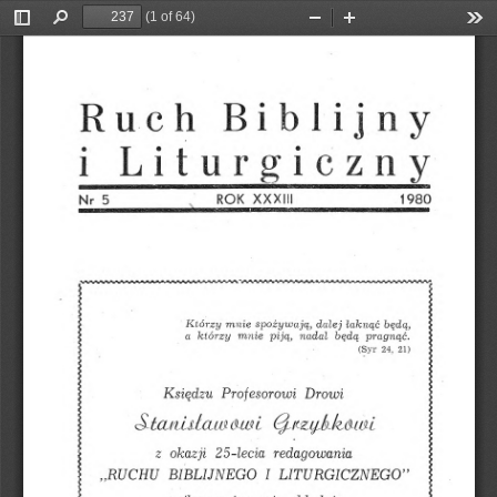
(1 of 64)
Toggle
Find
Zoom
Zoom
Too
Sidebar
Out
In
Ruch
Biblijny
Liturgiczny
i
X
X
X
I
I
I
N
r
5
1
9
8
0
R
O
K
będą,
Którzy
dalej
łaknąć
mnie
spożywają,
mnie
a
którzy
piją,
nadal
pragnąć
.
będą
(Syr
24,
21)
Drowi
Księdzu
Profesorowi
redagowania
25-
okazji
z
l
ecia
„RUCHU
I
BIBLIJNEGO
”
LITURGICZNEGO