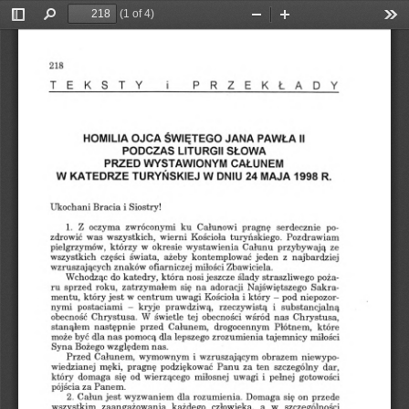
(1 of 4)
Toggle
Find
Zoom
Zoom
Too
Sidebar
Out
In
218
TEKSTY
i
PRZEKŁADY
ŚWIĘTEGO
PAWŁA
HOMILIA
JANA
II
OJCA
LITURGII
SŁOWA
PODCZAS
PRZED
CAŁUNEM
WYSTAWIONYM
W
W
1998
R.
TURYŃSKIEJ
KATEDRZE
DNIU
24
MAJA
i
Siostry!
Ukochani
Bracia
zwróconymi
Całunowi
serdecznie
1.
Z
oczyma
ku
po
pragnę
zdrowić
Pozdrawiam
wierni
Kościoła
turyńskiego.
wszystkich,
was
przybywają
ze
w
pielgrzymów,
którzy
okresie
wystawienia
Całunu
z
wszystkich
ażeby
jeden
świata,
kontemplować
części
najbardziej
znaków
Zbawiciela.
wzruszających
ofiarniczej
miłości
jeszcze
ślady
katedry,
która
straszliwego
poża
Wchodząc
do
nosi
sprzed
roku,
ru
się
adoracji
zatrzymałem
na
Najświętszego
Sakra
uwagi
niepozor
w
i
mentu,
który
jest
-
centrum
Kościoła
pod
który
postaciami
nymi
i
prawdziwą,
-
kryje
rzeczywistą
substancjalną
obecność
tej
wśród
nas
Chrystusa,
Chrystusa.
W
świetle
obecności
stanąłem
przed
drogocennym
następnie
które
Całunem,
Płótnem,
lepszego
tajemnicy
może
miłości
dla
zrozumienia
być
nas
pomocą
dla
Syna
względem
nas.
Bożego
i
wzruszającym
obrazem
Przed
Całunem,
wymownym
niewypo
Panu
męki,
podziękować
pragnę
za
dar,
wiedzianej
ten
szczególny
od
miłosnej
który
się
uwagi
i
pełnej
gotowości
domaga
wierzącego
za
pójścia
Panem.
2.
wyzwaniem
rozumienia.
Całun
on
przede
dla
jest
Domaga
się
człowieka,
w
szczególności
każdego
wszystkim
zaangażowania
a