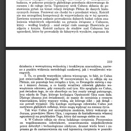
w
skierowanego
do
pokorne
przesłania
badacza,
przyjęcie
głębokiego
życia.
rozumu
Tajemniczy
całego
Całunu
po
i
do
urok
skłania
do
temat
stawienia
na
Płótna
do
histo
pytań
relacji
świętego
danych
chodzi
tu
wiary,
przedmiot
o
Kościół
rycznych
nie
Jezusa.
Ponieważ
szczególnej
wypowiadania
tej
do
w
ma
nie
się
sprawie.
kompetencji
zadanie
Zawierza
badań
zna
dalszych
prowadzenia
uczonym
celem
Całunem,
właściwych
na
pytania
z
lezienia
odpowiedzi
związane
Zbawiciela
-
miał
owijać
naszego
który
-
według
po
tradycji
ciało
zachęca
do
nad
bez
zdjęciu
z
krzyża.
Całunem
Kościół
studiów
które
prowadziły
wyników;
zaprasza
do
uprzedzeń,
by
fałszywych
do
219
troskliwym
działania
z
wewnętrzną
i
szacunkiem,
zarów
wolnością
wie
punktu
widzenia
i
metodologii
jak
no
z
naukowej,
wrażliwości
rzących.
wszystkim
przede
uderza
to
że
Całun
3.
To,
co
wierzącego,
fakt,
to,
odbija
jest
zwierciadłem
rzeczywistości
co
na
Ewangelii.
W
się
z
mówią
bez
tym,
Płótnie,
nie
pozostaje
związku
co
Ewangelie
o
mę
co
człowiek
ce
śmierci
Jezusa,
każdy
we
głęboko
i
a
wrażliwy
spogląda
wnętrznie
odczuwa,
rozmyśla
nad
tym.
Kto
na
Całun,
gdy
tego,
reszty
jest
patrzącego,
że
on
bez
uwagi
nie
absorbuje
świadom
lecz
do
Tego,
kochająca
nam
dała.
odsyła
którego
Opatrzność
Ojca
jest
że
Dlatego
cennym
świadomość,
mamy
z
słuszna
do
czynienia
który
wszyscy
którego
-
jak
wizerunkiem,
ale
widzą,
dotąd
-
nikt
Dla
człowieka
każdego
nie
potrafi
myślącego
wyjaśnić.
Całun
jest
refleksji,
motywem
głębokich
zmianę
mogą
wpłynąć
na
życia.
które
znakiem,
wskazuje
Tak
szczególnym
więc
Całun
który
jest
na
prawdziwe
Słowo
zaprasza
własnej
Jezusa,
Ojca,
kształtowania
i
do
egzystencji
przykładzie
dał
Tego,
samego
siebie
za
na
który
nas.
Całunie
ludzkiego
cierpienia.
W
się
Przypomina
4.
odbija
obraz
niejednokrotnie
oczarowanemu
on
współczesnemu
człowiekowi,
dobrobyt
technologiczne
dramat
i
zdobycze,
wielu
braci
i
za
przez
poszuki
zastanowienia
w
prasza
go
nad
do
się
cierpienia
tajemnicą