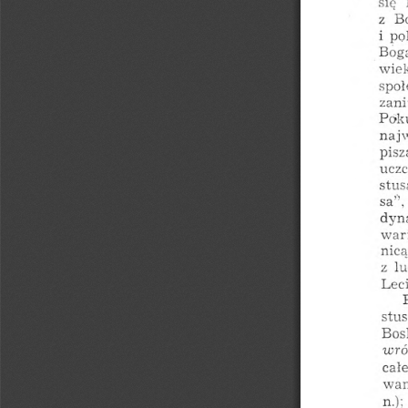
się
B
z
i
po
Bog
wie
społ
zani
Poku
naj
pisz
uczc
stus
,
”
sa
dyn
war
nicą
z
lu
Lec
stus
Bos
wró
całe
wa
n.):