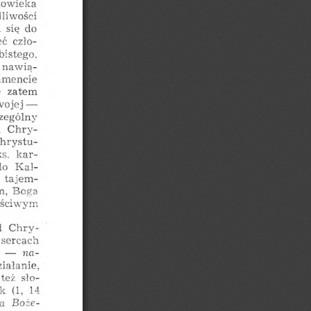
łowieka
liwości
się
do
i
eć
czło
bistego,
nawią
amencie
zatem
e
wojej
—
zególny
a
Chry
hrystu
ks.
kar
do
Kal
tajem
Boga
m,
ościwym
d
Chry
sercach
na
—
ziałanie,
sło
też
k
(1,
14
a
Boże