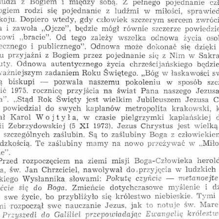
między
pełnego
pojednanie
ludzi
z
sobą.
Z
cz
Bogiem
i
rodzi
pojednanie
ogiem
się
z
w
ludźmi
miłości,
sprawied
gdy
szczerym
koju.
wtedy,
sercem
Dopiero
człowiek
zwróc
równie
a
i
„Ojcze
,
będzie
mógł
szczerze
powiedzi
zawoła
”
”
tego
„bracie
kowi
oso
.
Od
odnowa
życia
zależy
wszelka
ecznego
i
.
może
się
publicznego
”
Odnowa
dokonać
dzięki
przyjaźni
Sakr
z
Bogiem
się
z
Nim
pojednanie
w
u
przez
autentycznego
ty.
życia
chrześcijańskiego
Odnowa
będzi
zadaniem
„Bóg
w
łaskawości
s
Roku
ważniejszym
Świętego.
pozwala
ą
naszemu
pokoleniu
w
biskupi
—
sposób
szc
świat
Jezus
na
ić
1975.
przyjścia
naszego
rocznicę
Pana
”
.
Rok
jest
„Stąd
wielkim
Jubileuszem
Jezusa
C
Święty
a
powiedział
swych
kapłanów
krakowski,
do
metropolita
Karol
w
ał
czasie
pielgrzymki
kapłańskiej
Wojtyła,
ii
1973).
wielką
(5
jest
XI
Chrystus
Zebrzydowskiej
Jezus
szczególnych
Są
to
z
zaślubiny
Boga
człowiekie
zaślubin.
na
Te
zaślubiny
nowo
w
„Mił
dzkością.
przeżywać
mamy
ie
.
”
Boga-Człowieka
Przed
misji
.
rozpoczęciem
ziemi
herol
na
do,przyjęcia
Jan
Chrzciciel,
w
a,
św.
nawoływał
ludzkich
czyńcie
Pokutę
metanoejte
—
kiego
Wysłannika
słowami:
ćcie
się
do
Boga.
dotychczasowe
myślenie
d
i
Zmieńcie
królestwo
życie,
bo
niebieskie.
Tymi
swe
się
przybliżyło
notuje
nauczanie
Mare
to
św.
mi
swe
rozpoczął
jak
Jezus,
Ewangelię
Przyszedł
Galiliei
do
królestw
przepowiadając