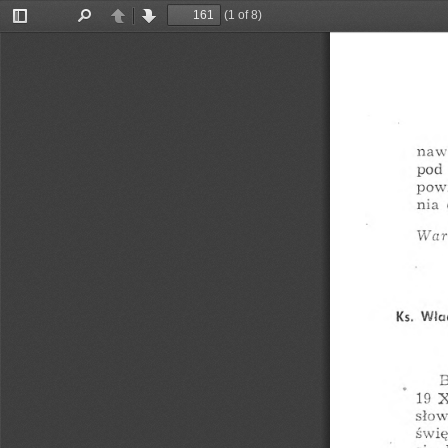
(1 of 8)
Toggle
Find
Previous
Next
Sidebar
naw
pod
pow
nia
War
Ks.
Wła
B
19
słow
świ