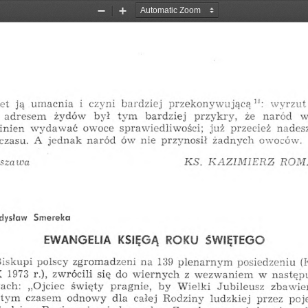
Zoom
Zoom
Out
In
wyrzut
et
i
bardziej
umacnia
czyni
13
:
przekonywującą
ją
w
bardziej
naród
przykry,
żydów
był
tym
że
adresem
już
wydawać
owoce
sprawiedliwości;
inien
przecież
nades
naród
nie
żadnych
czasu.
A
owoców.
jednak
ów
przynosił
KS.
KAZIMIERZ
ROM
szawa
dysław
Smereka
EWANGELIA
KSIĘGĄ
ROKU
ŚWIĘTEGO
posiedzeniu
zgromadzeni
na
139
(
iskupi
plenarnym
polscy
wiernych
następ
X
1973
r.),
się
do
z
w
zwrócili
wezwaniem
zbawie
ach:
„Ojciec
Wielki
pragnie,
święty
by
Jubileusz
dla
całej
ludzkiej
odnowy
poj
ętym
czasem
przez
Rodziny