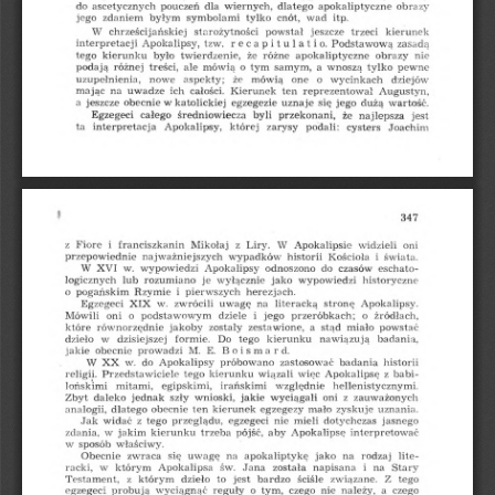
dla
apokaliptyczne
obrazy
pouczeń
do
ascetycznych
wiernych,
dlatego
zdaniem
jego
cnót,
wad
itp.
byłym
symbolami
tylko
chrześcijańskiej
starożytności
powstał
kierunek
W
jeszcze
trzeci
Apokalipsy,
Podstawową
tzw.
recapitulatio.
zasadą
interpretacji
było
nie
twierdzenie,
że
różne
apokaliptyczne
tego
kierunku
obrazy
podają
samym,
wnoszą
pewne
o
ale
tym
a
różnej
treści,
mówią
tylko
nowe
aspekty;
one
wycinkach
że
o
dziejów
uzupełnienia,
mówią
uwadze
ich
na
reprezentował
całości.
ten
mając
Kierunek
Augustyn,
jeszcze
w
się
a
obecnie
egzegezie
jego
wartość.
katolickiej
uzna
je
dużą
całego
średniowiecza
najlepsza
jest
Egzegeci
że
byli
przekonani,
podali:
Joachim
cysters
ta
interpretacja
Apokalipsy,
której
zarysy
»
347
Liry.
Apokalipsie
widzieli
z
i
z
W
oni
Fiore
Mikołaj
franciszkanin
przepowiednie
historii
najważniejszych
świata.
wypadków
Kościoła
i
wypowiedzi
eschato
Apokalipsy
W
XVI
w.
odnoszono
do
czasów
logicznych
lub
wypowiedzi
historyczne
jako
wyłącznie
rozumiano
je
pierwszych
pogańskim
o
i
Rzymie
herezjach.
zwrócili
literacką
stronę
na
Apokalipsy.
XIX
w.
Egzegeci
uwagę
podstawowym
jego
o
dziele
i
przeróbkach;
o
Mówili
oni
źródłach,
równorzędnie
które
jakoby
zostały
a
miało
stąd
powstać
zestawione,
dzieło
dzisiejszej
formie.
tego
kierunku
Do
badania,
w
nawiązują
r
obecnie
prowadzi
M.
E.
B
o
i
s
m
a
d.
jakie
próbowano
badania
W
XX
w.
do
zastosować
Apokalipsy
historii
religii.
tego
kierunku
wiązali
Apokalipsę
z
babi
więc
Przedstawiciele
egipskimi,
względnie
lońskimi
mitami,
hellenistycznymi.
irańskimi
jednak
szły
Zbyt
wyciągali
jakie
oni
z
zauważonych
daleko
wnioski,
kierunek
obecnie
egzegezy
dlatego
mało
analogii,
ten
uznania.
zyskuje
Jak
przeglądu,
nie
mieli
z
dotychczas
widać
tego
egzegeci
jasnego
kierunku
aby
jakim
Apokalipsę
w
pójść,
zdania,
trzeba
interpretować
w
sposób
właściwy.
się
uwagę
jako
na
na
lite
Obecnie
apokaliptykę
rodzaj
zwraca
w
Jana
napisana
na
racki,
św.
została
którym
Stary
Apokalipsa
i
dzieło
Testament,
którym
jest
związane.
z
Z
tego
to
ściśle
bardzo
nie
egzegeci
należy,
o
tym,
czego
a
czego
próbują
reguły
wyciągnąć