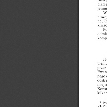
racze
dlate
jemni
W
nowe
ne,
C
kiwać
Po
odmi
kompo
Je
blem
przez
Ewang
nego
dostr
miejs
Konst
kilka
1
Po
RHPh