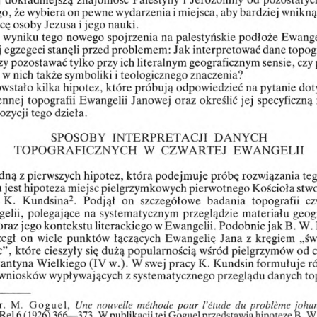
znajomość
Palestyny
pozostałyc
i
j
Jerozolimy
dokładniejszą
od
wybieraonpewne
wnikną
i
aby
że
wydarzenia
miejsca,
go,
bardziej
nauki.
osoby
jego
Jezusa
i
cę
Ewange
tego
podłoże
na
palestyńskie
wyniku
nowego
spojrzenia
przed
problemem:
interpretować
dane
topog
j
egzegeci
Jak
stanęli
sensie,
tylko
zy
przy
ich
geograficznym
pozostawać
literalnym
czy
także
teologicznego
znaczenia?
nich
symboliki
i
w
wstało
kilka
pytanie
odpowiedzieć
hipotez,
dot
próbują
które
na
ennej
Ewangelii
Janowej
określić
oraz
specyficzną
jej
topografii
tego
dzieła.
zycji
INTERPRETACJI
DANYCH
SPOSOBY
TOPOGRAFICZNYCH
W
CZWARTEJ
EWANGELII
podejmuje
próbę
z
pierwszych
rozwiązania
hipotez,
te
dną
która
u
pierwotnego
miejsc
Kościoła
jest
hipoteza
pielgrzymkowych
stw
Kundsina
Podjął
K.
.
2
szczegółowe
badania
topografii
cz
on
geog
polegające
elii,
materiału
przeglądzie
na
systematycznym
literackiego
Ewangelii.
B
kontekstu
oraz
jego
.
w
W.
Podobnie
jak
zegł
wiele
łączących
„św
punktów
Ewangelię
Jana
z
kręgiem
on
wśród
c
,
cieszyły
popularnością
pielgrzymów
się
dużą
”
od
które
pracy
Wielkiego
w.).
Kundsin
formułuje
W
swej
K.
antyna
(IV
r
to
systematycznego
danych
z
wypływających
wniosków
przeglądu
M.
Une
méthode
pour
’
joha
r.
Goeuel,
nouvelle
l
étude
du
problème
366-
W
tej
Goguel
przedstawia
hipotezę
Rel
6
(1926)
—
373.
publikacji
B.
W