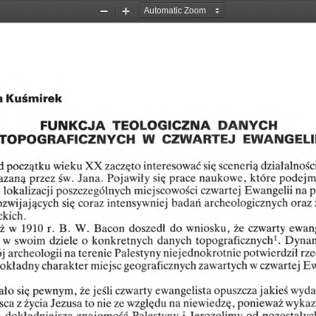
Zoom
Zoom
Out
In
Kuśmirek
a
TEOLOGICZNA
FUNKCJA
DANYCH
TOPOGRAFICZNYCH
CZWARTEJ
EWANGELI
W
wieku
działalnośc
XX
się
d
interesować
zaczęto
początku
scenerią
azaną
podejm
św.
się
naukowe,
Jana.
Pojawiły
prace
przez
które
Ewangelii
lokalizacji
miejscowości
p
poszczególnych
czwartej
na
coraz
oraz
ozwijających
się
archeologicznych
badań
intensywniej
ckich.
doszedł
wniosku,
ewang
Bacon
w
1910
r.
B.
W.
że
czwarty
ż
do
dziele
topograficznych
w
swoim
o
konkretnych
1
.
danych
Dynam
archeologii
terenie
niejednokr
otnie
j
rz
Palestyny
potwierdził
na
miejsc
zawartych
charakter
okładny
w
E
geograficznych
czwartej
ało
że
pewnym,
wyda
jeśli
ewangelista
się
czwarty
opus
zcza
jakieś
to
ze
niewiedzę,
z
życia
Jezusa
względu
sca
na
ponieważ
wykaz
nie