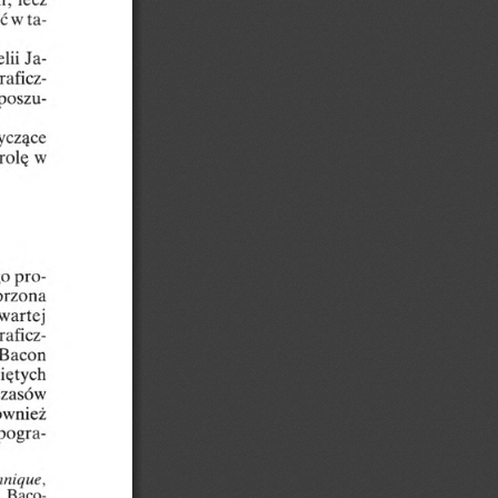
h,
lecz
ć
w
ta
lii
Ja
raficz
poszu
yczące
w
rolę
pro
go
orzona
wartej
raficz
Bacon
iętych
czasów
ównież
pogra-
nnique,
.
Baco