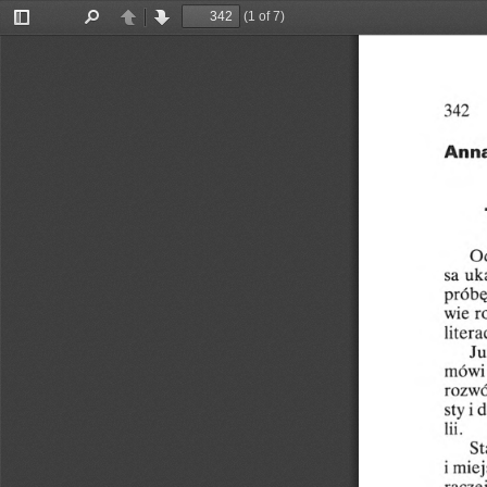
(1 of 7)
Toggle
Find
Previous
Next
Sidebar
342
Ann
O
uk
sa
próbę
wie
r
litera
Ju
mówi
rozwó
sty
i
d
lii.
St
i
miej