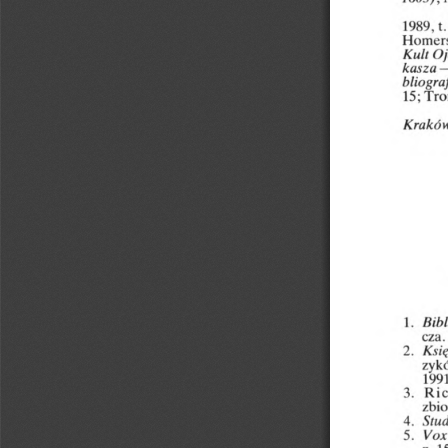
1989,
t.
Homers
Kult
Oj
kasza
bliogra
15;
Tro
Krakó
1.
Bibl
cza.
Ksi
2.
zyk
1991
3.
Ri
zbi
4.
Stud
Vox
5.