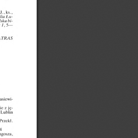
J.,
ks.,
Łu
lia
bi
lska
1,
z
5
—
ATRAS
siewi-
ie
z
ję
Lublin
Przekl.
4
ngosza,