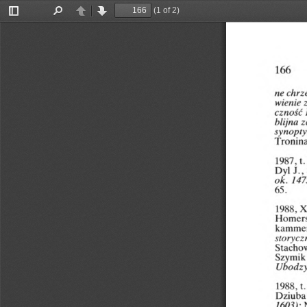
(1 of 2)
Toggle
Find
Previous
Next
Sidebar
166
ne
chrze
wienie
czność
blijna
z
synopt
Tronin
1987,
t.
Dyl
J.,
ok.
147
65.
X
1988,
Homers
kamme
storycz
Stacho
Szymik
Ubodz
1988,
t.
Dziuba
1603);