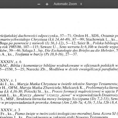
Zoom
Zoom
Out
In
ścijańskiej
duchowości
odpoczynku,
57
—
71
;
Ordon
H.,
SDS,
Ostatnie
p
zmartwychwstałego
Chrystusa
(Łk
24,44-49),
87
—
99;
Stachowiak
L.,
ks.,
Boga
po
powrocie
z
niewoli
(Iz
56,1-12),
5
—
12;
Szier
B.,
Polska
bibliogr
107
a
rok
1985/86,
—
115;
Szwarc
U.,
Sens
wersetu
Iz
6,10b
w
świetle
wypo
yków
,
39
—
46;
Szlaga
J.,
bp,
Die
Eschatologie
des
Briefes
au
die
Hebräer,
7
a
A.,
ks.,
Teofania
w
burzy
(Ps
18,8-16),
27
—
37.
XXXIV,
z.
6
SAC,
wydrukowane
oficynach
Biblia
i
komentarze
biblijne
w
polskich
5
—
1550,
5
Narecki
Zb.,
Modlitwa
w
dziele
—
25;
ewangelizacji
parafialne
z.
1
XXV,
ki
J.
ks.
Maryja
Matka
Chrystusa
w
tekstów
Starego
Testamentu
,
,
świetle
r
H.
,
OFM,
Maryja
Matka
Zbawiciela;
Mielcarek
K.
,
Problematyka
liter
na
4,16-30;
formacji
P
Łk
Potocki
St.,
ks.,
Proces
mądrościowej
w
ujęciu
ks.
„dawne
”
„nowe
”
Deuteroiz
wiak
L.
,
,
Rzeczy
i
rzeczy
w
wypowiedziach
S.,
MSF,
Struktura
mowy
Szczepana
(Dz
7,2-53);
Szw
literacka
świętego
proroka
Amosa
(Am
5,lla.l2b
y
wprzepowiadaniach
2,6b-7a;
4,
Ib;
i
8,4.
XXXV,
z.
3
Pismo
twórczości
teologiczno-moralnej
Azora
SJ
Fr.,
ks.,
święte
w
Jana
Nagórny
J.,
Poszukiwania
zakresie
etyki
Nowego
Testamentu.
ks.,
w