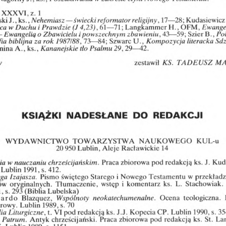
XXXVI,
z.
1
reformator
religijny
17
ki
J.,
ks.,
Nehemiasz
—
świecki
,
—
28;
Kudasiewicz
w
(J
4,23),
—
Langkammer
OFM,
ca
Duchu
i
Prawdzie
61
71;
H.,
Ewange
powszechnym
Szier
—
Ewangelią
o
Zbawicielu
i
zbawieniu,
43
—
59;
B.,
Po
fia
biblijna
za
rok
1987/88,
73
—
84;
Szwarc
U.,
Kompozycja
literacka
Sd
nina
A.
,
ks.
,
Kananejskie
tło
Psalmu
29,
29
—
42.
KS.
TADEUSZ
w
zestawił
M
KSIĄŻKI
DO
NADESŁANE
REDAKCJI
WYDAWNICTWO
TOWARZYSTWA
NAUKOWEGO
KUL-u
20
950
Lublin,
Aleje
Racławickie
14
ia
w
nauczaniu
chrześcijańskim.
Praca
zbiorowa
pod
redakcją
ks.
J.
Kuda
s.
412.
Lublin
1991,
ęga
Izajasza.
Pismo
i
przekładz
świętego
Starego
Nowego
Testamentu
w
ów
Tłumaczenie,
wstęp
ks.
L.
Stachowiak.
oryginalnych.
i
komentarz
,
s.
293
(Biblia
Lubelska)
cardo
Blazquez,
Wspólnoty
.
Ocena
neokatechumenalne
teologiczna.
1989,
orowy.
Lublin
s.
70
ia
Liturgiczne,
VI
pod
redakcją
ks.
Kopecia
CP.
Lublin
1990,
35
t.
J.J.
s.
chrześcijański.
Praca
zbiorowa
ks.
Patrum.
Antyk
pod
redakcją
St.
La