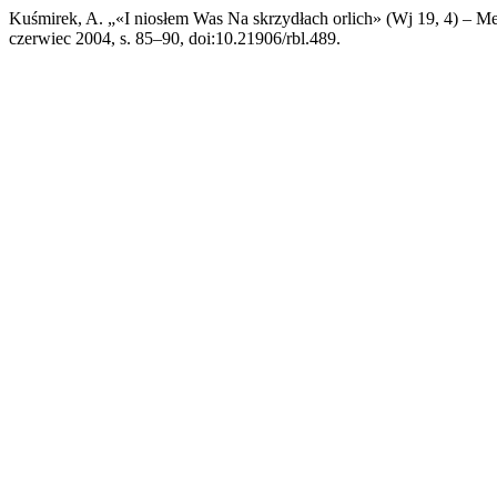
Kuśmirek, A. „«I niosłem Was Na skrzydłach orlich» (Wj 19, 4) – 
czerwiec 2004, s. 85–90, doi:10.21906/rbl.489.