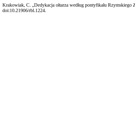
Krakowiak, C. „Dedykacja ołtarza według pontyfikału Rzymskiego 
doi:10.21906/rbl.1224.