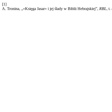
[1]
A. Tronina, „«Księga Jasar» i jej ślady w Biblii Hebrajskiej”,
RBL
, t