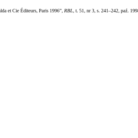
da et Cie Éditeurs, Paris 1996”,
RBL
, t. 51, nr 3, s. 241–242, paź. 199