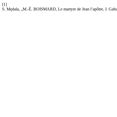
[1]
S. Mędala, „M.-É. BOISMARD, Le martyre de Jean l’apôtre, J. Gabal