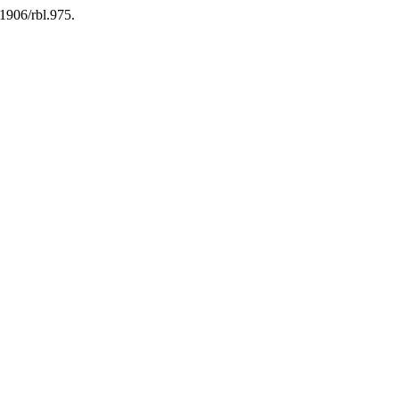
21906/rbl.975.