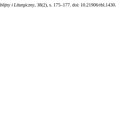
lijny i Liturgiczny
, 38(2), s. 175–177. doi: 10.21906/rbl.1430.