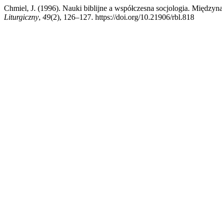
Chmiel, J. (1996). Nauki biblijne a współczesna socjologia. Międz
Liturgiczny
,
49
(2), 126–127. https://doi.org/10.21906/rbl.818