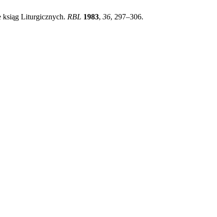
 ksiąg Liturgicznych.
RBL
1983
,
36
, 297–306.