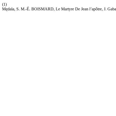
(1)
Mędala, S. M.-É. BOISMARD, Le Martyre De Jean l’apôtre, J. Gabald