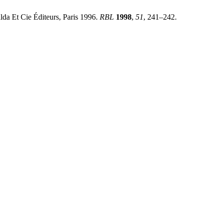
a Et Cie Éditeurs, Paris 1996.
RBL
1998
,
51
, 241–242.