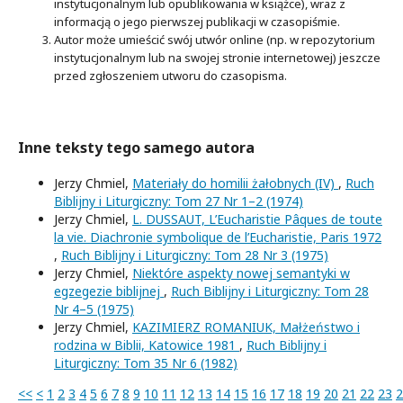
instytucjonalnym lub opublikowania w książce), wraz z
informacją o jego pierwszej publikacji w czasopiśmie.
Autor może umieścić swój utwór online (np. w repozytorium
instytucjonalnym lub na swojej stronie internetowej) jeszcze
przed zgłoszeniem utworu do czasopisma.
Inne teksty tego samego autora
Jerzy Chmiel,
Materiały do homilii żałobnych (IV)
,
Ruch
Biblijny i Liturgiczny: Tom 27 Nr 1–2 (1974)
Jerzy Chmiel,
L. DUSSAUT, L’Eucharistie Pâques de toute
la vie. Diachronie symbolique de l’Eucharistie, Paris 1972
,
Ruch Biblijny i Liturgiczny: Tom 28 Nr 3 (1975)
Jerzy Chmiel,
Niektóre aspekty nowej semantyki w
egzegezie biblijnej
,
Ruch Biblijny i Liturgiczny: Tom 28
Nr 4–5 (1975)
Jerzy Chmiel,
KAZIMIERZ ROMANIUK, Małżeństwo i
rodzina w Biblii, Katowice 1981
,
Ruch Biblijny i
Liturgiczny: Tom 35 Nr 6 (1982)
<<
<
1
2
3
4
5
6
7
8
9
10
11
12
13
14
15
16
17
18
19
20
21
22
23
2