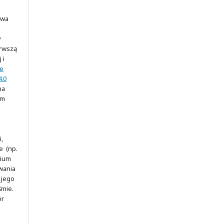
awa
y
erwszą
 i
ve
.0
na
ym
,
e (np.
rium
wania
 jego
śmie.
ór