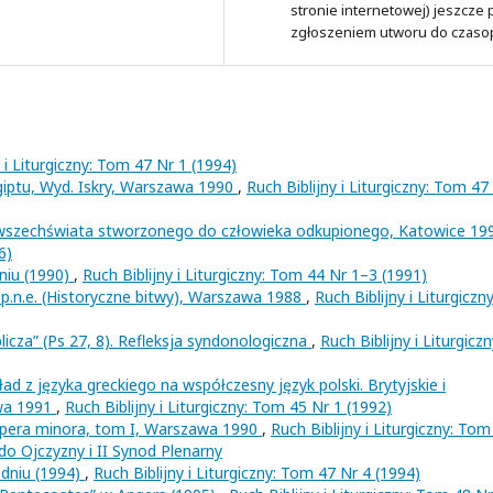
stronie internetowej) jeszcze
zgłoszeniem utworu do czaso
y i Liturgiczny: Tom 47 Nr 1 (1994)
giptu, Wyd. Iskry, Warszawa 1990
,
Ruch Biblijny i Liturgiczny: Tom 47
wszechświata stworzonego do człowieka odkupionego, Katowice 1
6)
niu (1990)
,
Ruch Biblijny i Liturgiczny: Tom 44 Nr 1–3 (1991)
.n.e. (Historyczne bitwy), Warszawa 1988
,
Ruch Biblijny i Liturgiczny
icza” (Ps 27, 8). Refleksja syndonologiczna
,
Ruch Biblijny i Liturgiczn
 z języka greckiego na współczesny język polski. Brytyjskie i
awa 1991
,
Ruch Biblijny i Liturgiczny: Tom 45 Nr 1 (1992)
era minora, tom I, Warszawa 1990
,
Ruch Biblijny i Liturgiczny: Tom
 do Ojczyzny i II Synod Plenarny
edniu (1994)
,
Ruch Biblijny i Liturgiczny: Tom 47 Nr 4 (1994)