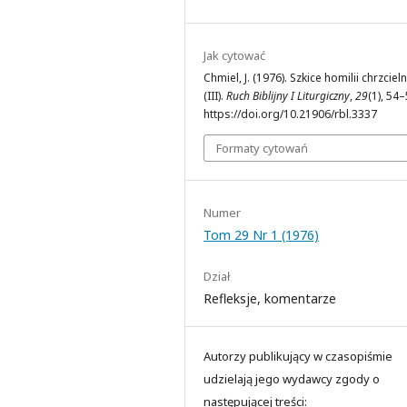
Jak cytować
Chmiel, J. (1976). Szkice homilii chrzciel
(III).
Ruch Biblijny I Liturgiczny
,
29
(1), 54–
https://doi.org/10.21906/rbl.3337
Formaty cytowań
Numer
Tom 29 Nr 1 (1976)
Dział
Refleksje, komentarze
Autorzy publikujący w czasopiśmie
udzielają jego wydawcy zgody o
następującej treści: