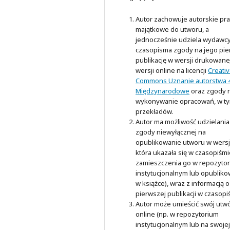
Autor zachowuje autorskie pr
majątkowe do utworu, a
jednocześnie udziela wydawc
czasopisma zgody na jego pi
publikację w wersji drukowanej
wersji online na licencji
Creati
Commons Uznanie autorstwa 4
Międzynarodowe
oraz zgody 
wykonywanie opracowań, w t
przekładów.
Autor ma możliwość udzielania
zgody niewyłącznej na
opublikowanie utworu w wersji
która ukazała się w czasopiśmi
zamieszczenia go w repozyto
instytucjonalnym lub opubliko
w książce), wraz z informacją o
pierwszej publikacji w czasopi
Autor może umieścić swój utw
online (np. w repozytorium
instytucjonalnym lub na swojej