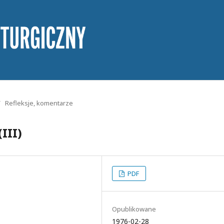
/
Refleksje, komentarze
III)
PDF
Opublikowane
1976-02-28