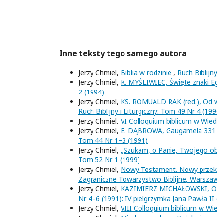
Inne teksty tego samego autora
Jerzy Chmiel,
Biblia w rodzinie
,
Ruch Biblijn
Jerzy Chmiel,
K. MYŚLIWIEC, Święte znaki E
2 (1994)
Jerzy Chmiel,
KS. ROMUALD RAK (red.), Od 
Ruch Biblijny i Liturgiczny: Tom 49 Nr 4 (199
Jerzy Chmiel,
VI Colloquium biblicum w Wied
Jerzy Chmiel,
E. DĄBROWA, Gaugamela 331 p
Tom 44 Nr 1–3 (1991)
Jerzy Chmiel,
„Szukam, o Panie, Twojego obl
Tom 52 Nr 1 (1999)
Jerzy Chmiel,
Nowy Testament. Nowy przekład
Zagraniczne Towarzystwo Biblijne, Warsz
Jerzy Chmiel,
KAZIMIERZ MICHAŁOWSKI, Op
Nr 4–6 (1991): IV pielgrzymka Jana Pawła II
Jerzy Chmiel,
VIII Colloquium biblicum w Wi