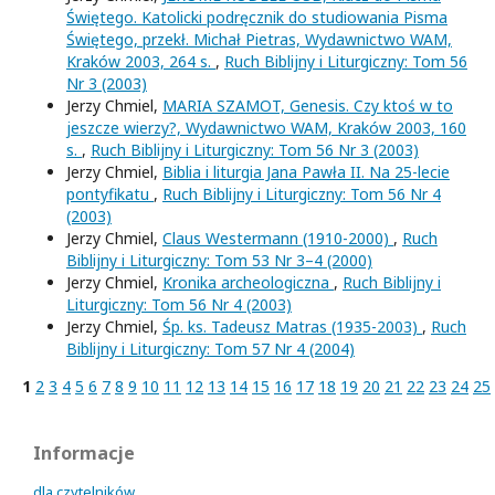
Świętego. Katolicki podręcznik do studiowania Pisma
Świętego, przekł. Michał Pietras, Wydawnictwo WAM,
Kraków 2003, 264 s.
,
Ruch Biblijny i Liturgiczny: Tom 56
Nr 3 (2003)
Jerzy Chmiel,
MARIA SZAMOT, Genesis. Czy ktoś w to
jeszcze wierzy?, Wydawnictwo WAM, Kraków 2003, 160
s.
,
Ruch Biblijny i Liturgiczny: Tom 56 Nr 3 (2003)
Jerzy Chmiel,
Biblia i liturgia Jana Pawła II. Na 25-lecie
pontyfikatu
,
Ruch Biblijny i Liturgiczny: Tom 56 Nr 4
(2003)
Jerzy Chmiel,
Claus Westermann (1910-2000)
,
Ruch
Biblijny i Liturgiczny: Tom 53 Nr 3–4 (2000)
Jerzy Chmiel,
Kronika archeologiczna
,
Ruch Biblijny i
Liturgiczny: Tom 56 Nr 4 (2003)
Jerzy Chmiel,
Śp. ks. Tadeusz Matras (1935-2003)
,
Ruch
Biblijny i Liturgiczny: Tom 57 Nr 4 (2004)
1
2
3
4
5
6
7
8
9
10
11
12
13
14
15
16
17
18
19
20
21
22
23
24
25
Informacje
dla czytelników