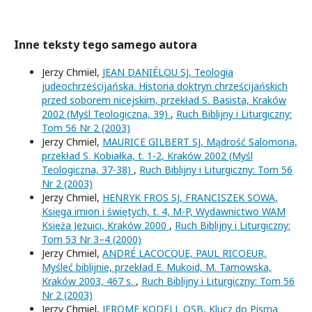
Inne teksty tego samego autora
Jerzy Chmiel,
JEAN DANIÉLOU SJ, Teologia
judeochrześcijańska. Historia doktryn chrześcijańskich
przed soborem nicejskim, przekład S. Basista, Kraków
2002 (Myśl Teologiczna, 39)
,
Ruch Biblijny i Liturgiczny:
Tom 56 Nr 2 (2003)
Jerzy Chmiel,
MAURICE GILBERT SJ, Mądrość Salomona,
przekład S. Kobiałka, t. 1-2, Kraków 2002 (Myśl
Teologiczna, 37-38)
,
Ruch Biblijny i Liturgiczny: Tom 56
Nr 2 (2003)
Jerzy Chmiel,
HENRYK FROS SJ, FRANCISZEK SOWA,
Księga imion i świętych, t. 4, M-P, Wydawnictwo WAM
Księża Jezuici, Kraków 2000
,
Ruch Biblijny i Liturgiczny:
Tom 53 Nr 3–4 (2000)
Jerzy Chmiel,
ANDRÉ LACOCQUE, PAUL RICOEUR,
Myśleć biblijnie, przekład E. Mukoid, M. Tarnowska,
Kraków 2003, 467 s.
,
Ruch Biblijny i Liturgiczny: Tom 56
Nr 2 (2003)
Jerzy Chmiel,
JEROME KODELL OSB, Klucz do Pisma