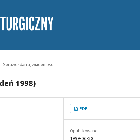
/
Sprawozdania, wiadomości
edeń 1998)
PDF
Opublikowane
1999-06-30