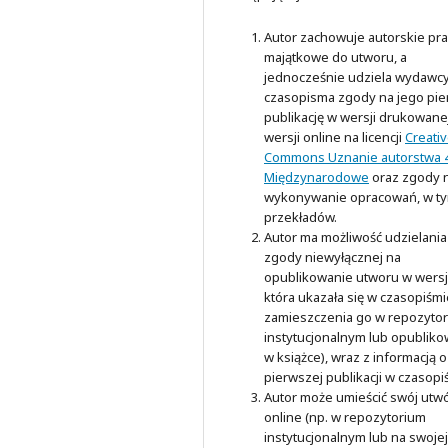
Autor zachowuje autorskie pr
majątkowe do utworu, a
jednocześnie udziela wydawc
czasopisma zgody na jego pi
publikację w wersji drukowanej
wersji online na licencji
Creati
Commons Uznanie autorstwa 4
Międzynarodowe
oraz zgody 
wykonywanie opracowań, w t
przekładów.
Autor ma możliwość udzielania
zgody niewyłącznej na
opublikowanie utworu w wersji
która ukazała się w czasopiśmi
zamieszczenia go w repozyto
instytucjonalnym lub opubliko
w książce), wraz z informacją o
pierwszej publikacji w czasopi
Autor może umieścić swój utw
online (np. w repozytorium
instytucjonalnym lub na swojej