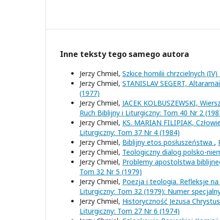
Inne teksty tego samego autora
Jerzy Chmiel,
Szkice homilii chrzcielnych (IV)
Jerzy Chmiel,
STANISLAV SEGERT, Altaramäi
(1977)
Jerzy Chmiel,
JACEK KOLBUSZEWSKI, Wiersze
Ruch Biblijny i Liturgiczny: Tom 40 Nr 2 (198
Jerzy Chmiel,
KS. MARIAN FILIPIAK, Człowie
Liturgiczny: Tom 37 Nr 4 (1984)
Jerzy Chmiel,
Biblijny etos posłuszeństwa
,
Jerzy Chmiel,
Teologiczny dialog polsko-nie
Jerzy Chmiel,
Problemy apostolstwa biblijn
Tom 32 Nr 5 (1979)
Jerzy Chmiel,
Poezja i teologia. Refleksje n
Liturgiczny: Tom 32 (1979): Numer specjaln
Jerzy Chmiel,
Historyczność Jezusa Chrystus
Liturgiczny: Tom 27 Nr 6 (1974)