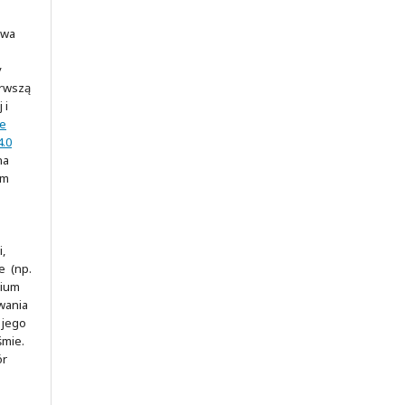
awa
y
erwszą
 i
ve
.0
na
ym
,
e (np.
rium
wania
 jego
śmie.
ór