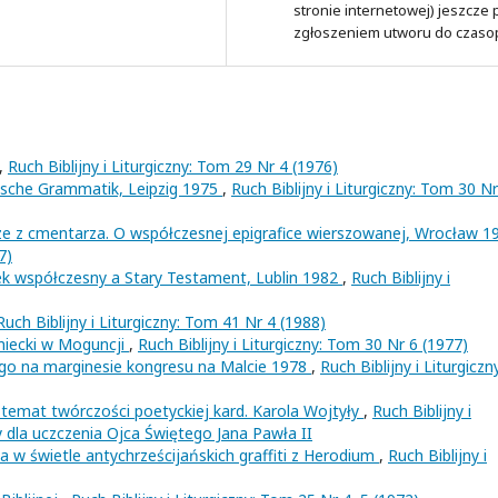
stronie internetowej) jeszcze
zgłoszeniem utworu do czaso
,
Ruch Biblijny i Liturgiczny: Tom 29 Nr 4 (1976)
sche Grammatik, Leipzig 1975
,
Ruch Biblijny i Liturgiczny: Tom 30 Nr
 z cmentarza. O współczesnej epigrafice wierszowanej, Wrocław 
7)
k współczesny a Stary Testament, Lublin 1982
,
Ruch Biblijny i
Ruch Biblijny i Liturgiczny: Tom 41 Nr 4 (1988)
miecki w Moguncji
,
Ruch Biblijny i Liturgiczny: Tom 30 Nr 6 (1977)
ego na marginesie kongresu na Malcie 1978
,
Ruch Biblijny i Liturgiczn
a temat twórczości poetyckiej kard. Karola Wojtyły
,
Ruch Biblijny i
y dla uczczenia Ojca Świętego Jana Pawła II
a w świetle antychrześcijańskich graffiti z Herodium
,
Ruch Biblijny i