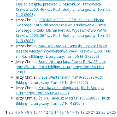
Myśleć biblijnie, przekład E. Mukoid, M. Tarnowska,
Kraków 2003, 467 s.
,
Ruch Biblijny i Liturgiczny: Tom 56
Nr 2 (2003)
Jerzy Chmiel,
JEROME KODELL OSB, Klucz do Pisma
Świętego. Katolicki podręcznik do studiowania Pisma
Świętego, przekł. Michał Pietras, Wydawnictwo WAM,
Kraków 2003, 264 s.
,
Ruch Biblijny i Liturgiczny: Tom 56
Nr 3 (2003)
Jerzy Chmiel,
MARIA SZAMOT, Genesis. Czy ktoś w to
jeszcze wierzy?, Wydawnictwo WAM, Kraków 2003, 160
s.
,
Ruch Biblijny i Liturgiczny: Tom 56 Nr 3 (2003)
Jerzy Chmiel,
Biblia i liturgia Jana Pawła II. Na 25-lecie
pontyfikatu
,
Ruch Biblijny i Liturgiczny: Tom 56 Nr 4
(2003)
Jerzy Chmiel,
Claus Westermann (1910-2000)
,
Ruch
Biblijny i Liturgiczny: Tom 53 Nr 3–4 (2000)
Jerzy Chmiel,
Kronika archeologiczna
,
Ruch Biblijny i
Liturgiczny: Tom 56 Nr 4 (2003)
Jerzy Chmiel,
Śp. ks. Tadeusz Matras (1935-2003)
,
Ruch
Biblijny i Liturgiczny: Tom 57 Nr 4 (2004)
1
2
3
4
5
6
7
8
9
10
11
12
13
14
15
16
17
18
19
20
21
22
23
24
25