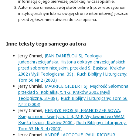
informacją o jego pierwszej publikacji w czasopiśmie.
Autor może umieścić swój utwór online (np. w repozytorium
instytucjonalnym lub na swojej stronie internetowej) jeszcze
przed zgłoszeniem utworu do czasopisma.
Inne teksty tego samego autora
Jerzy Chmiel,
JEAN DANIÉLOU SJ, Teologia
judeochrześcijańska. Historia doktryn chrześcijańskich
przed soborem nicejskim, przekład S. Basista, Kraków
2002 (Myśl Teologiczna, 39)
,
Ruch Biblijny i Liturgiczny:
Tom 56 Nr 2 (2003)
Jerzy Chmiel,
MAURICE GILBERT SJ, Mądrość Salomona,
przekład S. Kobiałka, t. 1-2, Kraków 2002 (Myśl
Teologiczna, 37-38)
,
Ruch Biblijny i Liturgiczny: Tom 56
Nr 2 (2003)
Jerzy Chmiel,
HENRYK FROS SJ, FRANCISZEK SOWA,
Księga imion i świętych, t. 4, M-P, Wydawnictwo WAM
Księża Jezuici, Kraków 2000
,
Ruch Biblijny i Liturgiczny:
Tom 53 Nr 3–4 (2000)
Jerzy Chmiel,
ANDRÉ LACOCQUE, PAUL RICOEUR,